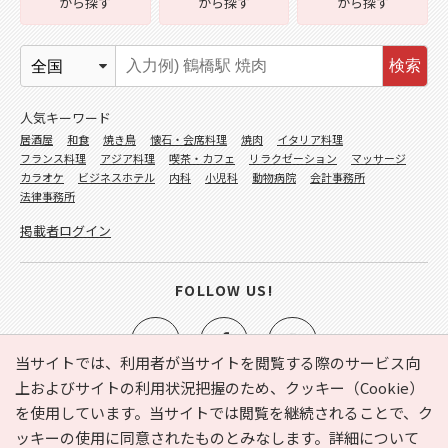
から探す
から探す
から探す
検索
人気キーワード
居酒屋
和食
焼き鳥
懐石・会席料理
焼肉
イタリア料理
フランス料理
アジア料理
喫茶・カフェ
リラクゼーション
マッサージ
カラオケ
ビジネスホテル
内科
小児科
動物病院
会計事務所
法律事務所
掲載者ログイン
FOLLOW US!
当サイトでは、利用者が当サイトを閲覧する際のサービス向
上およびサイトの利用状況把握のため、クッキー（Cookie）
を使用しています。当サイトでは閲覧を継続されることで、ク
e-NAVITA（イーナビタ）とは？
お気に入り
ヘルプ
ッキーの使用に同意されたものとみなします。詳細について
利用規約
個人情報の取り扱いについて
運営会社