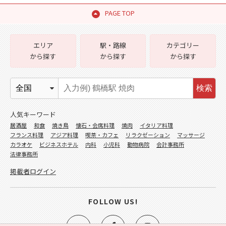
PAGE TOP
エリア
駅・路線
カテゴリー
から探す
から探す
から探す
検索
人気キーワード
居酒屋
和食
焼き鳥
懐石・会席料理
焼肉
イタリア料理
フランス料理
アジア料理
喫茶・カフェ
リラクゼーション
マッサージ
カラオケ
ビジネスホテル
内科
小児科
動物病院
会計事務所
法律事務所
掲載者ログイン
FOLLOW US!