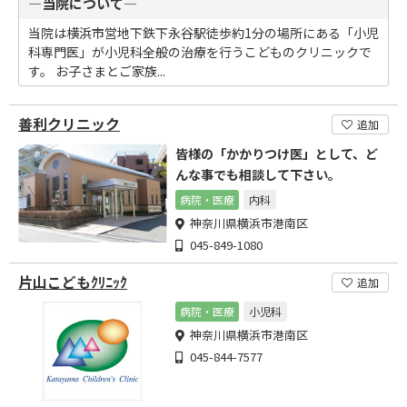
―当院について―
当院は横浜市営地下鉄下永谷駅徒歩約1分の場所にある「小児
科専門医」が小児科全般の治療を行うこどものクリニックで
す。 お子さまとご家族...
善利クリニック
追加
皆様の「かかりつけ医」として、ど
んな事でも相談して下さい。
病院・医療
内科
神奈川県横浜市港南区
045-849-1080
片山こどもｸﾘﾆｯｸ
追加
病院・医療
小児科
神奈川県横浜市港南区
045-844-7577