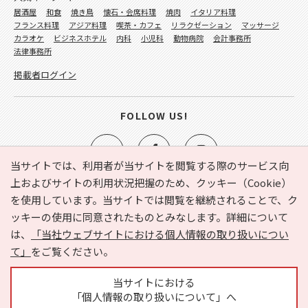
居酒屋
和食
焼き鳥
懐石・会席料理
焼肉
イタリア料理
フランス料理
アジア料理
喫茶・カフェ
リラクゼーション
マッサージ
カラオケ
ビジネスホテル
内科
小児科
動物病院
会計事務所
法律事務所
掲載者ログイン
FOLLOW US!
当サイトでは、利用者が当サイトを閲覧する際のサービス向
上およびサイトの利用状況把握のため、クッキー（Cookie）
を使用しています。当サイトでは閲覧を継続されることで、ク
e-NAVITA（イーナビタ）とは？
お気に入り
ヘルプ
ッキーの使用に同意されたものとみなします。詳細について
利用規約
個人情報の取り扱いについて
運営会社
は、
「当社ウェブサイトにおける個人情報の取り扱いについ
サイトマップ
広告掲載に関するお問い合わせ
て」
をご覧ください。
サイトの内容に関するお問い合わせ
当サイトにおける
「個人情報の取り扱いについて」へ