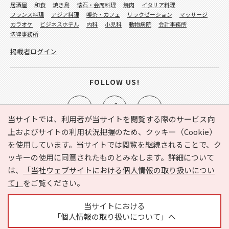
居酒屋
和食
焼き鳥
懐石・会席料理
焼肉
イタリア料理
フランス料理
アジア料理
喫茶・カフェ
リラクゼーション
マッサージ
カラオケ
ビジネスホテル
内科
小児科
動物病院
会計事務所
法律事務所
掲載者ログイン
FOLLOW US!
当サイトでは、利用者が当サイトを閲覧する際のサービス向
上およびサイトの利用状況把握のため、クッキー（Cookie）
を使用しています。当サイトでは閲覧を継続されることで、ク
e-NAVITA（イーナビタ）とは？
お気に入り
ヘルプ
ッキーの使用に同意されたものとみなします。詳細について
利用規約
個人情報の取り扱いについて
運営会社
は、
「当社ウェブサイトにおける個人情報の取り扱いについ
サイトマップ
広告掲載に関するお問い合わせ
て」
をご覧ください。
サイトの内容に関するお問い合わせ
当サイトにおける
「個人情報の取り扱いについて」へ