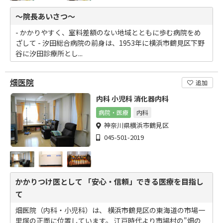
～院長あいさつ～
- かかりやすく、室料差額のない地域とともに歩む病院をめ
ざして - 汐田総合病院の前身は、1953年に横浜市鶴見区下野
谷に汐田診療所とし...
畑医院
追加
内科 小児科 消化器内科
病院・医療
内科
神奈川県横浜市鶴見区
045-501-2019
かかりつけ医として 「安心・信頼」できる医療を目指し
て
畑医院（内科・小児科）は、 横浜市鶴見区の東海道の市場一
里塚の正面に位置しています。 江戸時代より市場村の"畑の