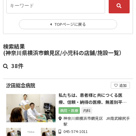
TOPページに戻る
検索結果
(神奈川県横浜市鶴見区/小児科の店舗/施設一覧）
38件
汐田総合病院
追加
私たちは、患者様と共につくる医
療、信頼・納得の医療、無差別平等
の医療を追及します。
病院・医療
内科
神奈川県横浜市鶴見区 JR南武線尻手
駅
045-574-1011