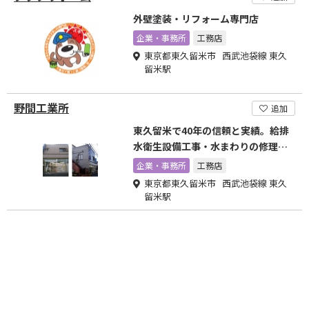
外壁塗装・リフォーム専門店
企業・事務所
工務店
東京都東久留米市 西武池袋線 東久
留米駅
野間工業所
追加
東久留米で40年の信頼と実績。給排
水衛生設備工事・水まわりの修理・
リフォーム・内外装
企業・事務所
工務店
東京都東久留米市 西武池袋線 東久
留米駅