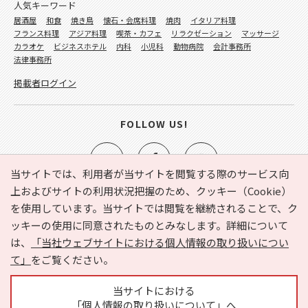
人気キーワード
居酒屋
和食
焼き鳥
懐石・会席料理
焼肉
イタリア料理
フランス料理
アジア料理
喫茶・カフェ
リラクゼーション
マッサージ
カラオケ
ビジネスホテル
内科
小児科
動物病院
会計事務所
法律事務所
掲載者ログイン
FOLLOW US!
当サイトでは、利用者が当サイトを閲覧する際のサービス向
上およびサイトの利用状況把握のため、クッキー（Cookie）
を使用しています。当サイトでは閲覧を継続されることで、ク
e-NAVITA（イーナビタ）とは？
お気に入り
ヘルプ
ッキーの使用に同意されたものとみなします。詳細について
利用規約
個人情報の取り扱いについて
運営会社
は、
「当社ウェブサイトにおける個人情報の取り扱いについ
サイトマップ
広告掲載に関するお問い合わせ
て」
をご覧ください。
サイトの内容に関するお問い合わせ
当サイトにおける
「個人情報の取り扱いについて」へ