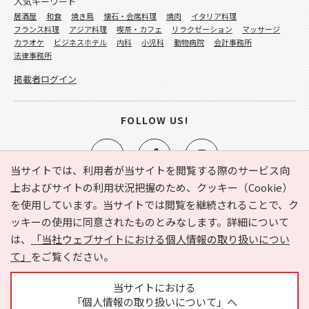
人気キーワード
居酒屋
和食
焼き鳥
懐石・会席料理
焼肉
イタリア料理
フランス料理
アジア料理
喫茶・カフェ
リラクゼーション
マッサージ
カラオケ
ビジネスホテル
内科
小児科
動物病院
会計事務所
法律事務所
掲載者ログイン
FOLLOW US!
当サイトでは、利用者が当サイトを閲覧する際のサービス向
上およびサイトの利用状況把握のため、クッキー（Cookie）
を使用しています。当サイトでは閲覧を継続されることで、ク
e-NAVITA（イーナビタ）とは？
お気に入り
ヘルプ
ッキーの使用に同意されたものとみなします。詳細について
利用規約
個人情報の取り扱いについて
運営会社
は、
「当社ウェブサイトにおける個人情報の取り扱いについ
サイトマップ
広告掲載に関するお問い合わせ
て」
をご覧ください。
サイトの内容に関するお問い合わせ
当サイトにおける
「個人情報の取り扱いについて」へ