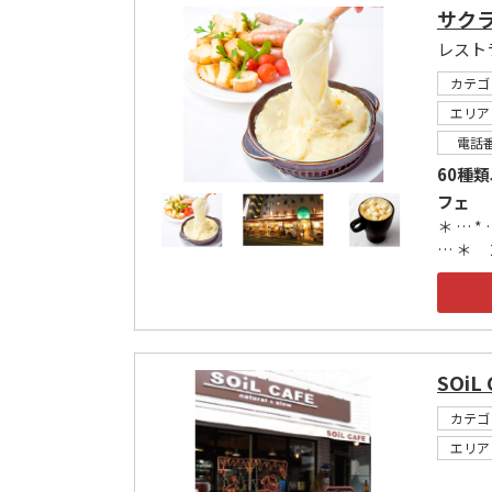
サク
レスト
カテゴ
エリア
電話
60種
フェ
＊ … * 
… ＊ 
SOiL
カテゴ
エリア