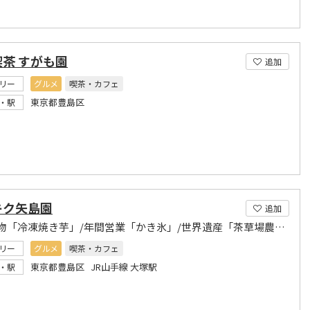
茶 すがも園
追加
リー
グルメ
喫茶・カフェ
東京都豊島区
・駅
キク矢島園
追加
大塚名物「冷凍焼き芋」/年間営業「かき氷」/世界遺産「茶草場農法茶」 TV出演多数
リー
グルメ
喫茶・カフェ
東京都豊島区 JR山手線 大塚駅
・駅