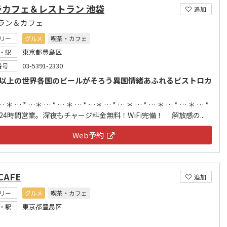
ラカフェ＆レストラン 池袋
追加
ラン＆カフェ
リー
グルメ
喫茶・カフェ
東京都豊島区
・駅
03-5391-2330
番号
類以上の世界各国のビールがそろう異国情緒あふれるビストロカ
… ＊ … * …＊ … * … ＊ … * …＊ … * … ＊ … * … ＊ … * … ＊ … *
24時間営業。深夜もチャージ料金無料！WiFi完備！ 解放感の...
Web予約
 CAFE
追加
リー
グルメ
喫茶・カフェ
東京都豊島区
・駅