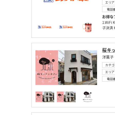
エリア
電話
お得な
1.WiFi
子決済 K
桜キ
洋菓子
カテゴ
エリア
電話