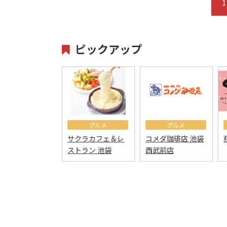
1
ピックアップ
グルメ
グルメ
サクラカフェ＆レ
コメダ珈琲店 池袋
ストラン 池袋
西武前店