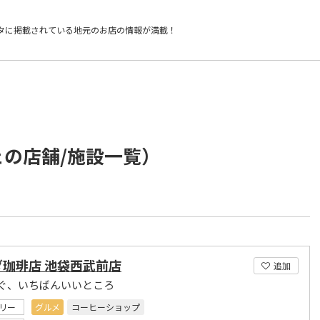
タに掲載されている
地元のお店の情報が満載！
ェの店舗/施設一覧）
ダ珈琲店 池袋西武前店
追加
ぐ、いちばんいいところ
リー
グルメ
コーヒーショップ