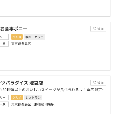
&お食事ポニー
追加
リー
グルメ
喫茶・カフェ
東京都豊島区
・駅
ーツパラダイス 池袋店
追加
いつでも30種類以上のおいしいスイーツが食べられるよ！季節限定スイーツもあります
リー
グルメ
レストラン
東京都豊島区 JR各線 池袋駅
・駅