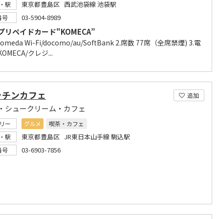
東京都豊島区 西武池袋線 池袋駅
・駅
03-5904-8989
番号
プリペイドカード"KOMECA”
 Komeda Wi-Fi/docomo/au/SoftBank 2.席数 77席（全席禁煙) 3.電
OMECA/クレジ...
ッチンカフェ
追加
・シュークリーム・カフェ
リー
グルメ
喫茶・カフェ
東京都豊島区 JR東日本山手線 駒込駅
・駅
03-6903-7856
番号