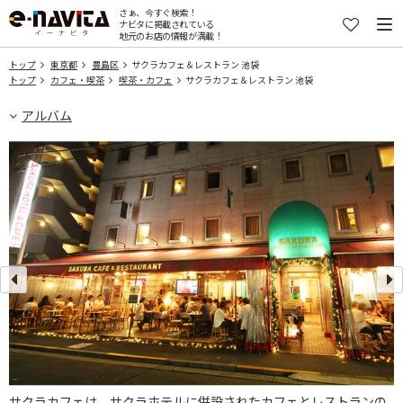
さぁ、今すぐ検索！
ナビタに掲載されている
地元のお店の情報が満載！
トップ
東京都
豊島区
サクラカフェ＆レストラン 池袋
トップ
カフェ・喫茶
喫茶・カフェ
サクラカフェ＆レストラン 池袋
アルバム
サクラカフェは、サクラホテルに併設されたカフェとレストランの