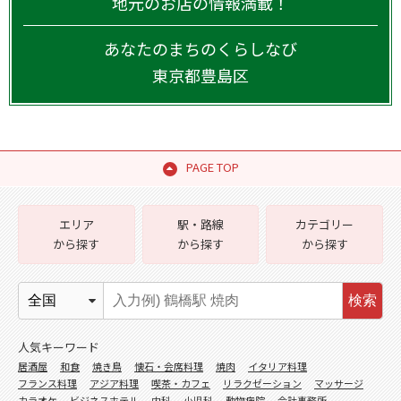
地元のお店の情報満載！
あなたのまちのくらしなび
東京都
豊島区
PAGE TOP
エリア
駅・路線
カテゴリー
から探す
から探す
から探す
検索
人気キーワード
居酒屋
和食
焼き鳥
懐石・会席料理
焼肉
イタリア料理
フランス料理
アジア料理
喫茶・カフェ
リラクゼーション
マッサージ
カラオケ
ビジネスホテル
内科
小児科
動物病院
会計事務所