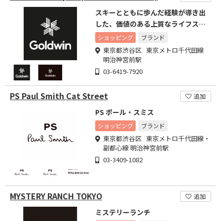
スキーとともに歩んだ経験が導き出
した、価値のある上質なライフスタ
イルを
ショッピング
ブランド
東京都渋谷区 東京メトロ千代田線
明治神宮前駅
03-6419-7920
PS Paul Smith Cat Street
追加
PS ポール・スミス
ショッピング
ブランド
東京都渋谷区 東京メトロ千代田線・
副都心線 明治神宮前駅
03-3409-1082
MYSTERY RANCH TOKYO
追加
ミステリーランチ