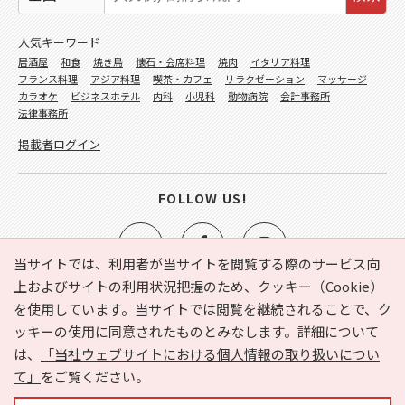
人気キーワード
居酒屋
和食
焼き鳥
懐石・会席料理
焼肉
イタリア料理
フランス料理
アジア料理
喫茶・カフェ
リラクゼーション
マッサージ
カラオケ
ビジネスホテル
内科
小児科
動物病院
会計事務所
法律事務所
掲載者ログイン
FOLLOW US!
当サイトでは、利用者が当サイトを閲覧する際のサービス向
上およびサイトの利用状況把握のため、クッキー（Cookie）
を使用しています。当サイトでは閲覧を継続されることで、ク
e-NAVITA（イーナビタ）とは？
お気に入り
ヘルプ
ッキーの使用に同意されたものとみなします。詳細について
利用規約
個人情報の取り扱いについて
運営会社
は、
「当社ウェブサイトにおける個人情報の取り扱いについ
サイトマップ
広告掲載に関するお問い合わせ
て」
をご覧ください。
サイトの内容に関するお問い合わせ