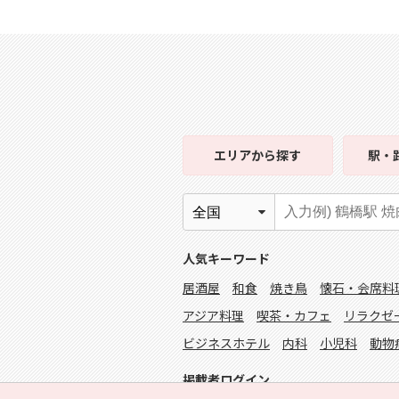
エリア
から探す
駅・
人気キーワード
居酒屋
和食
焼き鳥
懐石・会席料
アジア料理
喫茶・カフェ
リラクゼ
ビジネスホテル
内科
小児科
動物
掲載者ログイン