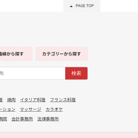
PAGE TOP
路線
から探す
カテゴリー
から探す
検索
理
焼肉
イタリア料理
フランス料理
ーション
マッサージ
カラオケ
病院
会計事務所
法律事務所