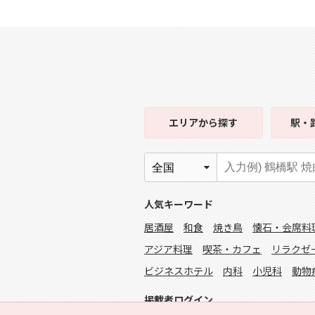
エリア
から探す
駅・
人気キーワード
居酒屋
和食
焼き鳥
懐石・会席料
アジア料理
喫茶・カフェ
リラクゼ
ビジネスホテル
内科
小児科
動物
掲載者ログイン