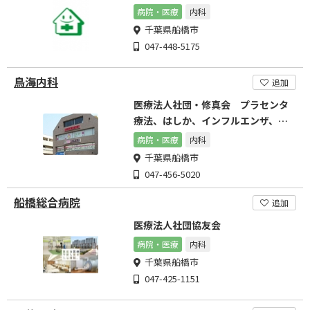
病院・医療
内科
千葉県船橋市
047-448-5175
鳥海内科
追加
医療法人社団・修真会 プラセンタ
療法、はしか、インフルエンザ、内
科・内分泌代謝・生活習慣病
病院・医療
内科
千葉県船橋市
047-456-5020
船橋総合病院
追加
医療法人社団協友会
病院・医療
内科
千葉県船橋市
047-425-1151