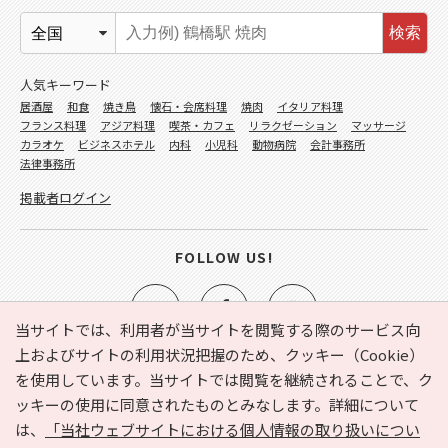
検索
人気キーワード
居酒屋
和食
焼き鳥
懐石・会席料理
焼肉
イタリア料理
フランス料理
アジア料理
喫茶・カフェ
リラクゼーション
マッサージ
カラオケ
ビジネスホテル
内科
小児科
動物病院
会計事務所
法律事務所
掲載者ログイン
FOLLOW US!
当サイトでは、利用者が当サイトを閲覧する際のサービス向
上およびサイトの利用状況把握のため、クッキー（Cookie）
を使用しています。当サイトでは閲覧を継続されることで、ク
e-NAVITA（イーナビタ）とは？
お気に入り
ヘルプ
ッキーの使用に同意されたものとみなします。詳細について
利用規約
個人情報の取り扱いについて
運営会社
は、
「当社ウェブサイトにおける個人情報の取り扱いについ
サイトマップ
広告掲載に関するお問い合わせ