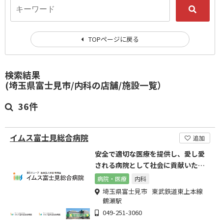
TOPページに戻る
検索結果
(埼玉県富士見市/内科の店舗/施設一覧）
36件
イムス富士見総合病院
追加
安全で適切な医療を提供し、愛し愛
される病院として社会に貢献いたし
ます。
病院・医療
内科
埼玉県富士見市 東武鉄道東上本線
鶴瀬駅
049-251-3060