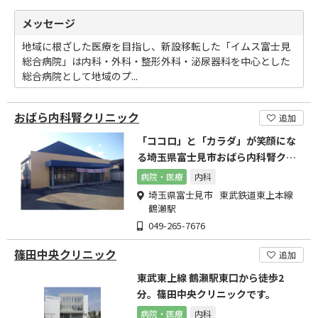
メッセージ
地域に根ざした医療を目指し、新設移転した「イムス富士見
総合病院」は内科・外科・整形外科・泌尿器科を中心とした
総合病院として地域のプ...
おばら内科腎クリニック
追加
「ココロ」と「カラダ」が笑顔にな
る埼玉県富士見市おばら内科腎クリ
ニック
病院・医療
内科
埼玉県富士見市 東武鉄道東上本線
鶴瀬駅
049-265-7676
篠田中央クリニック
追加
東武東上線 鶴瀬駅東口から徒歩2
分。篠田中央クリニックです。
病院・医療
内科