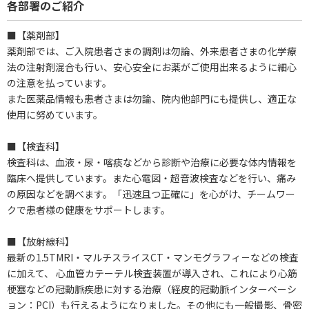
各部署のご紹介
■【薬剤部】
薬剤部では、ご入院患者さまの調剤は勿論、外来患者さまの化学療
法の注射剤混合も行い、安心安全にお薬がご使用出来るように細心
の注意を払っています。
また医薬品情報も患者さまは勿論、院内他部門にも提供し、適正な
使用に努めています。
■【検査科】
検査科は、血液・尿・喀痰などから診断や治療に必要な体内情報を
臨床へ提供しています。また心電図・超音波検査などを行い、痛み
の原因などを調べます。「迅速且つ正確に」を心がけ、チームワー
クで患者様の健康をサポートします。
■【放射線科】
最新の1.5TMRI・マルチスライスCT・マンモグラフィ－などの検査
に加えて、 心血管カテーテル検査装置が導入され、これにより心筋
梗塞などの冠動脈疾患に対する治療（経皮的冠動脈インターベーシ
ョン：PCI）も行えるようになりました。その他にも一般撮影、骨密