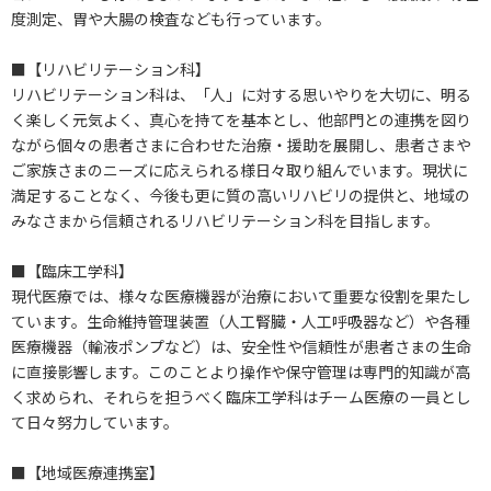
度測定、胃や大腸の検査なども行っています。
■【リハビリテーション科】
リハビリテーション科は、「人」に対する思いやりを大切に、明る
く楽しく元気よく、真心を持てを基本とし、他部門との連携を図り
ながら個々の患者さまに合わせた治療・援助を展開し、患者さまや
ご家族さまのニーズに応えられる様日々取り組んでいます。現状に
満足することなく、今後も更に質の高いリハビリの提供と、地域の
みなさまから信頼されるリハビリテーション科を目指します。
■【臨床工学科】
現代医療では、様々な医療機器が治療において重要な役割を果たし
ています。生命維持管理装置（人工腎臓・人工呼吸器など）や各種
医療機器（輸液ポンプなど）は、安全性や信頼性が患者さまの生命
に直接影響します。このことより操作や保守管理は専門的知識が高
く求められ、それらを担うべく臨床工学科はチーム医療の一員とし
て日々努力しています。
■【地域医療連携室】