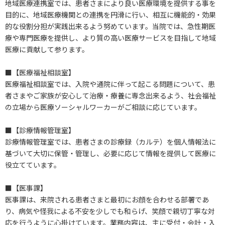
地域医療連携室では、患者さまにより良い医療環境を提供する事を
目的に、地域医療機関との連携を円滑に行い、相互に機能的・効果
的な役割分担が実践出来るよう努めています。当院では、急性期医
療や専門医療を提供し、より質の高い医療サービスを目指して地域
医療に貢献して参ります。
■【医療福祉相談室】
医療福祉相談室では、入院や通院に伴って起こる問題について、患
者さまやご家族が安心して治療・療養に専念出来るよう、社会福祉
の立場から医療ソーシャルワーカーがご相談に応じています。
■【診療情報管理室】
診療情報管理室では、患者さまの診療録（カルテ）を個人情報法に
基づいて大切に保管・管理し、必要に応じて情報を提供して医療に
役立てています。
■【医事課】
医事課は、来院される患者さまと最初にお顔を合わせる部署であ
り、病気や怪我による不安を少しでも和らげ、笑顔で親切丁寧な対
応を行うように心掛けています。業務内容は、主に受付・会計・入