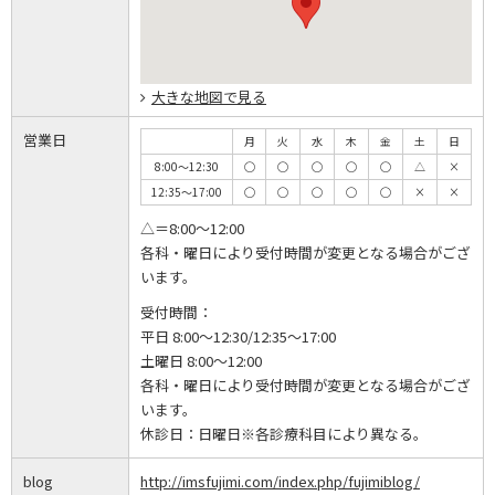
大きな地図で見る
営業日
月
火
水
木
金
土
日
8:00～12:30
◯
◯
◯
◯
◯
△
×
12:35～17:00
◯
◯
◯
◯
◯
×
×
△＝8:00～12:00
各科・曜日により受付時間が変更となる場合がござ
います。
受付時間：
平日 8:00～12:30/12:35～17:00
土曜日 8:00～12:00
各科・曜日により受付時間が変更となる場合がござ
います。
休診日：
日曜日※各診療科目により異なる。
blog
http://imsfujimi.com/index.php/fujimiblog/