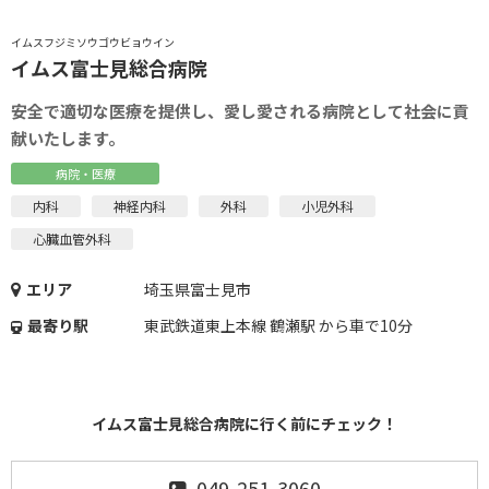
イムスフジミソウゴウビョウイン
イムス富士見総合病院
安全で適切な医療を提供し、愛し愛される病院として社会に貢
献いたします。
病院・医療
内科
神経内科
外科
小児外科
心臓血管外科
エリア
埼玉県富士見市
最寄り駅
東武鉄道東上本線 鶴瀬駅 から車で10分
イムス富士見総合病院に行く前にチェック！
049-251-3060