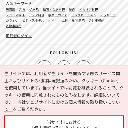
人気キーワード
居酒屋
和食
焼き鳥
懐石・会席料理
焼肉
イタリア料理
フランス料理
アジア料理
喫茶・カフェ
リラクゼーション
マッサージ
カラオケ
ビジネスホテル
内科
小児科
動物病院
会計事務所
法律事務所
掲載者ログイン
FOLLOW US!
当サイトでは、利用者が当サイトを閲覧する際のサービス向
上およびサイトの利用状況把握のため、クッキー（Cookie）
を使用しています。当サイトでは閲覧を継続されることで、ク
e-NAVITA（イーナビタ）とは？
お気に入り
ヘルプ
ッキーの使用に同意されたものとみなします。詳細について
利用規約
個人情報の取り扱いについて
運営会社
は、
「当社ウェブサイトにおける個人情報の取り扱いについ
サイトマップ
広告掲載に関するお問い合わせ
て」
をご覧ください。
サイトの内容に関するお問い合わせ
当サイトにおける
「個人情報の取り扱いについて」へ