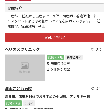
診療紹介
・産科 妊娠から出産まで、医師・助産師・看護師他、多く
のスタッフによるきめ細かいケアを心掛けております。 妊
娠健診、経膣分娩、帝王...
Web予約
ヘリオスクリニック
追加
病院・医療
脳神経外科
埼玉県鴻巣市
048-540-7320
清水こども医院
追加
鴻巣市、鴻巣駅付近でおすすめの小児科、アレルギー科
病院・医療
小児科