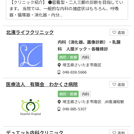
【クリニック紹介】 ●密着型・二人三脚の診断を目指してい
ます。 当院では、一般的な内科の諸症状はもちろん、呼吸
器・循環器・消化器・内分...
北濱ライフクリニック
追加
内科（消化器、画像診断）・乳腺
科 人間ドック・各種検診
病院・医療
内科
埼玉県さいたま市南区
048-838-5666
医療法人 有隣会 わかくさ病院
追加
病院・医療
内科
埼玉県さいたま市南区 JR南浦和駅
048-885-5307
デュエット内科クリニック
追加