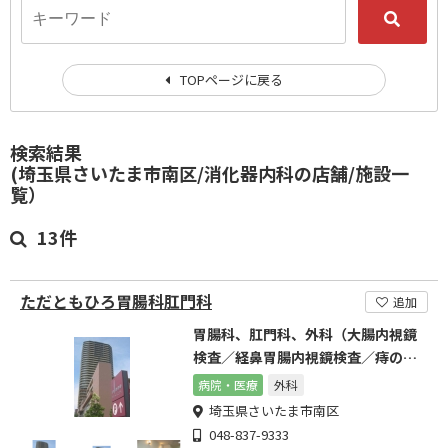
TOPページに戻る
検索結果
(埼玉県さいたま市南区/消化器内科の店舗/施設一
覧）
13件
ただともひろ胃腸科肛門科
追加
胃腸科、肛門科、外科（大腸内視鏡
検査／経鼻胃腸内視鏡検査／痔の日
帰り手術）
病院・医療
外科
埼玉県さいたま市南区
048-837-9333