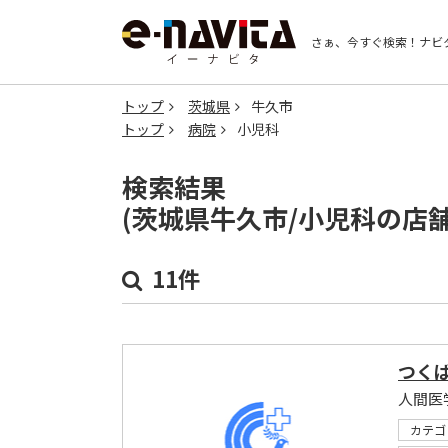
さぁ、今すぐ検索！
ナビ
トップ
茨城県
牛久市
トップ
病院
小児科
検索結果
(茨城県牛久市/小児科の店
11件
つく
人間医学
カテゴ