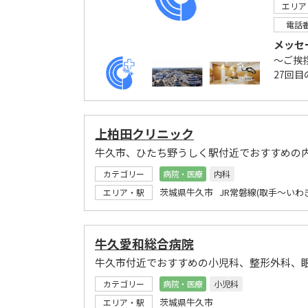
エリア
電話
メッセ
～ご挨
27回目
上柏田クリニック
牛久市、ひたち野うしく駅付近でおすすめの
カテゴリー
病院・医療
内科
茨城県牛久市 JR常磐線(取手～いわ
エリア・駅
牛久愛和総合病院
牛久市付近でおすすめの小児科、整形外科、
カテゴリー
病院・医療
小児科
茨城県牛久市
エリア・駅