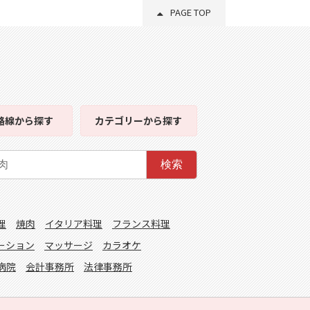
PAGE TOP
路線
から探す
カテゴリー
から探す
検索
理
焼肉
イタリア料理
フランス料理
ーション
マッサージ
カラオケ
病院
会計事務所
法律事務所