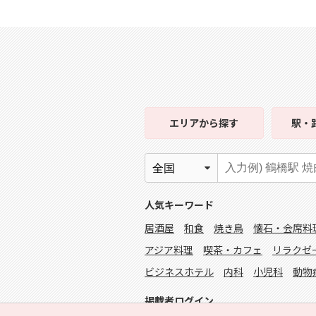
エリア
から探す
駅・
人気キーワード
居酒屋
和食
焼き鳥
懐石・会席料
アジア料理
喫茶・カフェ
リラクゼ
ビジネスホテル
内科
小児科
動物
掲載者ログイン