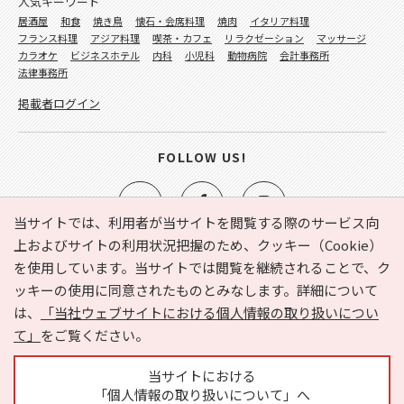
人気キーワード
居酒屋
和食
焼き鳥
懐石・会席料理
焼肉
イタリア料理
フランス料理
アジア料理
喫茶・カフェ
リラクゼーション
マッサージ
カラオケ
ビジネスホテル
内科
小児科
動物病院
会計事務所
法律事務所
掲載者ログイン
FOLLOW US!
当サイトでは、利用者が当サイトを閲覧する際のサービス向
上およびサイトの利用状況把握のため、クッキー（Cookie）
を使用しています。当サイトでは閲覧を継続されることで、ク
e-NAVITA（イーナビタ）とは？
お気に入り
ヘルプ
ッキーの使用に同意されたものとみなします。詳細について
利用規約
個人情報の取り扱いについて
運営会社
は、
「当社ウェブサイトにおける個人情報の取り扱いについ
サイトマップ
広告掲載に関するお問い合わせ
て」
をご覧ください。
サイトの内容に関するお問い合わせ
当サイトにおける
「個人情報の取り扱いについて」へ