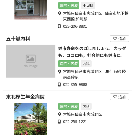
病院・医療
小児科
宮城県仙台市宮城野区 仙台市地下鉄
東西線 卸町駅
022-236-8831
五十嵐内科
追加
健康寿命をのばしましょう。 カラダ
も，ココロも，社会的​にも健康に。
病院・医療
内科
宮城県仙台市宮城野区 JR仙石線 陸
前高砂駅
022-355-9988
東北厚生年金病院
追加
病院・医療
内科
宮城県仙台市宮城野区
022-259-1221