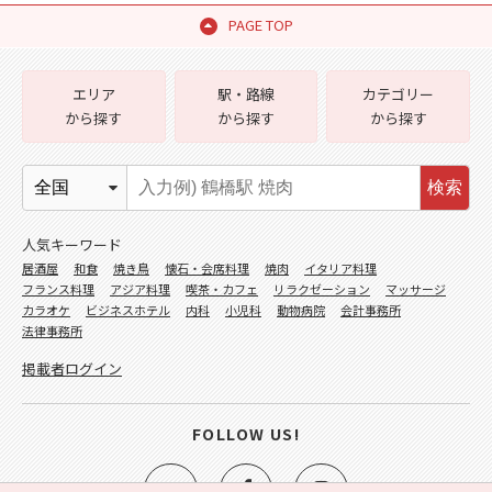
PAGE TOP
エリア
駅・路線
カテゴリー
から探す
から探す
から探す
検索
人気キーワード
居酒屋
和食
焼き鳥
懐石・会席料理
焼肉
イタリア料理
フランス料理
アジア料理
喫茶・カフェ
リラクゼーション
マッサージ
カラオケ
ビジネスホテル
内科
小児科
動物病院
会計事務所
法律事務所
掲載者ログイン
FOLLOW US!