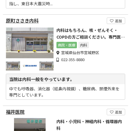
指し、東日本大震災時...
原町ささき内科
追加
内科はもちろん、咳・ぜんそく・
COPDの方ご相談ください。専門医と
して丁寧に診察します
病院・医療
内科
宮城県仙台市宮城野区
022-355-8880
当院は内科一般をやっています。
中でも呼吸器、消化器（経鼻内視鏡）、糖尿病、禁煙外来を
専門としています。
福井医院
追加
内科・小児科・神経内科・循環器内
科