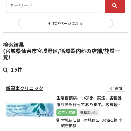
TOPページに戻る
検索結果
(宮城県仙台市宮城野区/循環器内科の店舗/施設一
覧）
15件
新田東クリニック
追加
生活習慣病、いびき、禁煙、各種健
康診断も行っております。お気軽に
ご相談ください。
病院・医療
循環器内科
宮城県仙台市宮城野区 JR仙石線 小
鶴新田駅