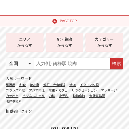
PAGE TOP
エリア
駅・路線
カテゴリー
から探す
から探す
から探す
検索
人気キーワード
居酒屋
和食
焼き鳥
懐石・会席料理
焼肉
イタリア料理
フランス料理
アジア料理
喫茶・カフェ
リラクゼーション
マッサージ
カラオケ
ビジネスホテル
内科
小児科
動物病院
会計事務所
法律事務所
掲載者ログイン
FOLLOW US!