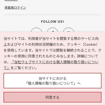
掲載者ログイン
FOLLOW US!
当サイトでは、利用者が当サイトを閲覧する際のサービス向
上およびサイトの利用状況把握のため、クッキー（Cookie）
を使用しています。当サイトでは閲覧を継続されることで、ク
e-NAVITA（イーナビタ）とは？
お気に入り
ヘルプ
ッキーの使用に同意されたものとみなします。詳細について
利用規約
個人情報の取り扱いについて
運営会社
は、
「当社ウェブサイトにおける個人情報の取り扱いについ
サイトマップ
広告掲載に関するお問い合わせ
て」
をご覧ください。
サイトの内容に関するお問い合わせ
当サイトにおける
「個人情報の取り扱いについて」へ
同意する
Copyright © HYOJITO.Co.,Ltd. All Rights Reserved.