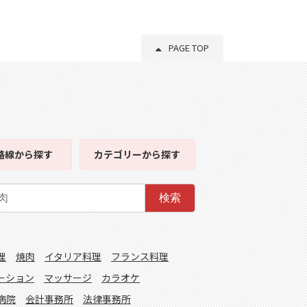
PAGE TOP
路線
から探す
カテゴリー
から探す
検索
理
焼肉
イタリア料理
フランス料理
ーション
マッサージ
カラオケ
病院
会計事務所
法律事務所