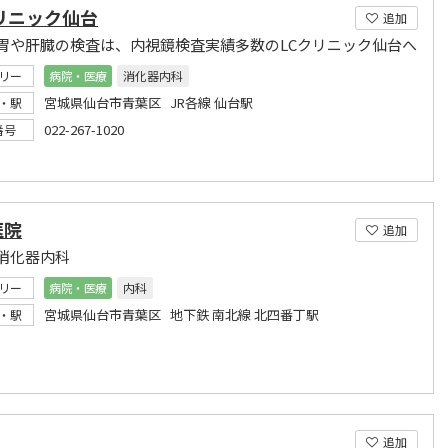
リニック仙台
追加
胃や肝臓の検査は、内視鏡検査実績多数のLCクリニック仙台へ
リー
病院・医療
消化器内科
宮城県仙台市青葉区 JR各線 仙台駅
・駅
022-267-1020
番号
医院
追加
消化器内科
リー
病院・医療
内科
宮城県仙台市青葉区 地下鉄 南北線 北四番丁駅
・駅
追加