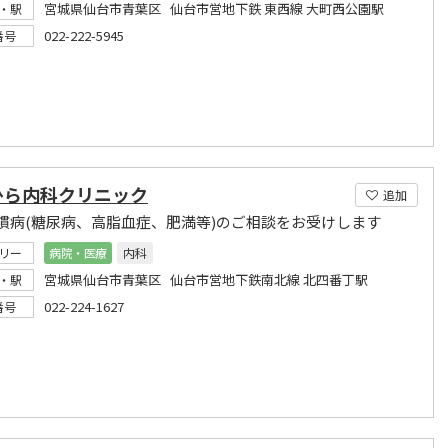
宮城県仙台市青葉区 仙台市営地下鉄 東西線 大町西公園駅
・駅
022-222-5945
番号
ひら内科クリニック
追加
慣病(糖尿病、高脂血症、肥満等)のご相談をお受けします
リー
病院・医療
内科
宮城県仙台市青葉区 仙台市営地下鉄南北線 北四番丁駅
・駅
022-224-1627
番号