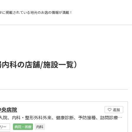
タに掲載されている
地元のお店の情報が満載！
器内科の店舗/施設一覧）
中央病院
追加
当院は入院、内科・整形外科外来、健康診断、予防接種、訪問診療が中心の地域密着型の病院です。
リー
病院・医療
内科