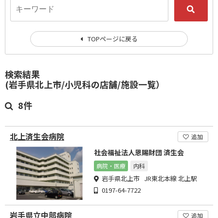
TOPページに戻る
検索結果
(岩手県北上市/小児科の店舗/施設一覧）
8件
北上済生会病院
追加
社会福祉法人恩賜財団 済生会
病院・医療
内科
岩手県北上市 JR東北本線 北上駅
0197-64-7722
岩手県立中部病院
追加