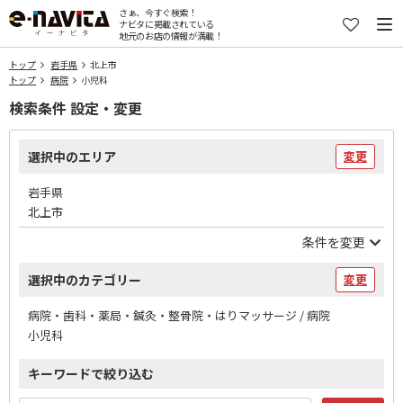
さぁ、今すぐ検索！
ナビタに掲載されている
地元のお店の情報が満載！
トップ
岩手県
北上市
トップ
病院
小児科
検索条件 設定・変更
選択中のエリア
変更
岩手県
北上市
条件を変更
選択中のカテゴリー
変更
病院・歯科・薬局・鍼灸・整骨院・はりマッサージ / 病院
小児科
キーワードで絞り込む