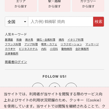
エリア
駅・路線
カテゴリー
から探す
から探す
から探す
検索
人気キーワード
居酒屋
和食
焼き鳥
懐石・会席料理
焼肉
イタリア料理
フランス料理
アジア料理
喫茶・カフェ
リラクゼーション
マッサージ
カラオケ
ビジネスホテル
内科
小児科
動物病院
会計事務所
法律事務所
掲載者ログイン
FOLLOW US!
当サイトでは、利用者が当サイトを閲覧する際のサービス向
上およびサイトの利用状況把握のため、クッキー（Cookie）
を使用しています。当サイトでは閲覧を継続されることで、ク
e-NAVITA（イーナビタ）とは？
お気に入り
ヘルプ