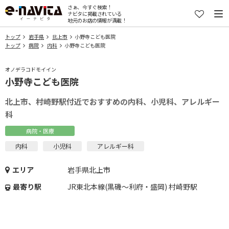
さぁ、今すぐ検索！
ナビタに掲載されている
地元のお店の情報が満載！
トップ
岩手県
北上市
小野寺こども医院
トップ
病院
内科
小野寺こども医院
オノデラコドモイイン
小野寺こども医院
北上市、村崎野駅付近でおすすめの内科、小児科、アレルギー
科
病院・医療
内科
小児科
アレルギー科
エリア
岩手県北上市
最寄り駅
JR東北本線(黒磯～利府・盛岡) 村崎野駅