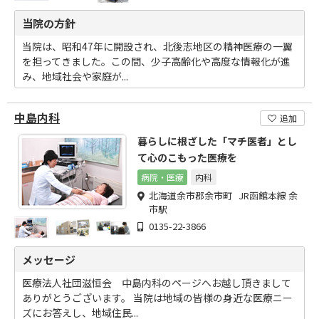
当院の方針
当院は、昭和47年に開設され、北後志地区の精神医療の一翼
を担ってきました。この間、少子高齢化や高度な情報化が進
み、地域社会や家庭が...
中島内科
追加
暮らしに根ざした「マチ医者」とし
て心のこもった医療を
病院・医療
内科
北海道余市郡余市町 JR函館本線 余
市駅
0135-22-3866
メッセージ
医療法人社団滋恒会 中島内科のページへお越し頂きまして
ありがとうございます。 当院は地域の皆様の身近な医療ニー
ズにお答えし、地域住民...