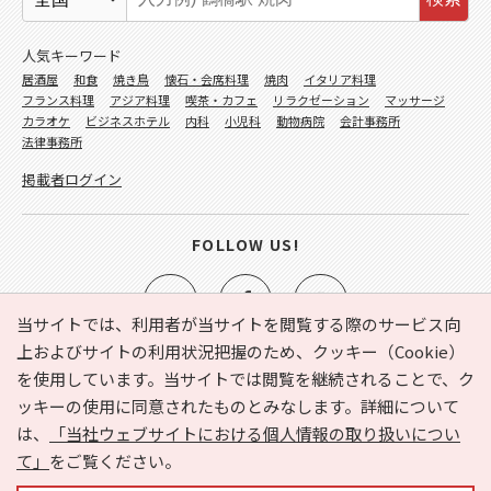
人気キーワード
居酒屋
和食
焼き鳥
懐石・会席料理
焼肉
イタリア料理
フランス料理
アジア料理
喫茶・カフェ
リラクゼーション
マッサージ
カラオケ
ビジネスホテル
内科
小児科
動物病院
会計事務所
法律事務所
掲載者ログイン
FOLLOW US!
当サイトでは、利用者が当サイトを閲覧する際のサービス向
上およびサイトの利用状況把握のため、クッキー（Cookie）
を使用しています。当サイトでは閲覧を継続されることで、ク
e-NAVITA（イーナビタ）とは？
お気に入り
ヘルプ
ッキーの使用に同意されたものとみなします。詳細について
利用規約
個人情報の取り扱いについて
運営会社
は、
「当社ウェブサイトにおける個人情報の取り扱いについ
サイトマップ
広告掲載に関するお問い合わせ
て」
をご覧ください。
サイトの内容に関するお問い合わせ