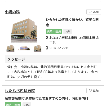
小嶋内科
追加
ひらかれた明るく暖かい、確実な医
療
病院・医療
内科
北海道余市郡余市町 JR函館本線 余
市駅
0135-22-2245
メッセージ
倫仁会 小嶋内科は、北海道積丹半島のつけねにある余市町
にて内科病院として昭和39年より診療をしております。 余市
町は、交通の便も良く...
わたなべ内科医院
追加
余市郡余市町 余市駅付近でおすすめの内科、消化器内科
病院・医療
内科