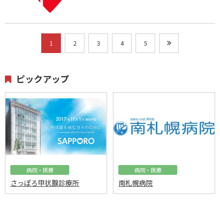
1
2
3
4
5
ピックアップ
病院・医療
病院・医療
さっぽろ甲状腺診療所
南札幌病院