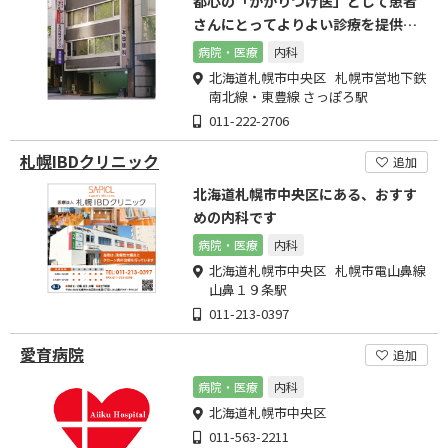
都心の「かかりつけ医」として患者
さんにとってよりよい診療を提供い
たします。
病院・医療
内科
北海道札幌市中央区 札幌市営地下鉄
南北線・東豊線 さっぽろ駅
011-222-2706
札幌IBDクリニック
追加
北海道札幌市中央区にある、おすす
めの内科です
病院・医療
内科
北海道札幌市中央区 札幌市電山鼻線
山鼻１９条駅
011-213-0397
愛育病院
追加
病院・医療
内科
北海道札幌市中央区
011-563-2211