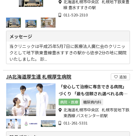
北海道札幌市中央区 札幌地下鉄東豊
線 豊水すすきの駅
011-520-2310
メッセージ
当クリニックは平成25年5月7日に医療法人廣仁会のクリニッ
クとして地下鉄東豊線豊水すすきの駅から徒歩2分の地に開院
いたしました。 診...
JA北海道厚生連 札幌厚生病院
追加
「安心して治療に専念できる病院」
づくり 「最も信頼され選べれる病院}
を目指します。
病院・医療
糖尿病内科
北海道札幌市中央区 札幌市営地下鉄
東西線 バスセンター前駅
011-261-5331