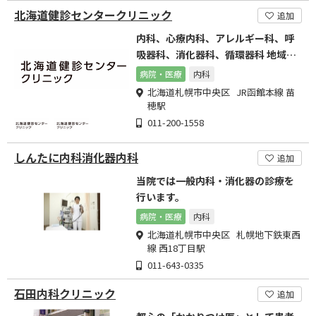
北海道健診センタークリニック
追加
内科、心療内科、アレルギー科、呼
吸器科、消化器科、循環器科 地域密
着で診療を行っております。
病院・医療
内科
北海道札幌市中央区 JR函館本線 苗
穂駅
011-200-1558
しんたに内科消化器内科
追加
当院では一般内科・消化器の診療を
行います。
病院・医療
内科
北海道札幌市中央区 札幌地下鉄東西
線 西18丁目駅
011-643-0335
石田内科クリニック
追加