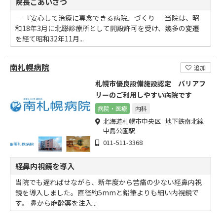
院長ごあいさつ
― 『安心して治療に専念できる病院』づくり ― 当院は、昭
和18年3月に北聯診療所として開設許可を受け、幾多の変遷
を経て昭和32年11月...
南札幌病院
追加
札幌市優良設備施設認定 バリアフ
リーのご利用しやすい病院です
病院・医療
内科
北海道札幌市中央区 地下鉄南北線
中島公園駅
011-511-3368
経鼻内視鏡を導入
当院でも遅ればせながら、新年度から苦痛の少ない経鼻内視
鏡を導入しました。直径約5mmと鉛筆よりも細い内視鏡で
す。 鼻から麻酔薬を注入...