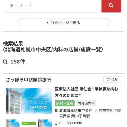
TOPページに戻る
検索結果
(北海道札幌市中央区/内科の店舗/施設一覧）
158件
さっぽろ甲状腺診療所
追加
医療法人社団 甲仁会 “甲状腺を病む
方々のために”
病院・医療
内分泌内科
北海道札幌市中央区 札幌市営地下鉄
東西線 西18丁目駅
011-688-6440