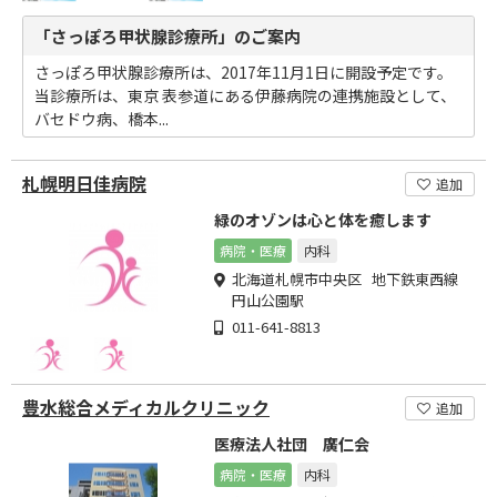
「さっぽろ甲状腺診療所」のご案内
さっぽろ甲状腺診療所は、2017年11月1日に開設予定です。
当診療所は、東京 表参道にある伊藤病院の連携施設として、
バセドウ病、橋本...
札幌明日佳病院
追加
緑のオゾンは心と体を癒します
病院・医療
内科
北海道札幌市中央区 地下鉄東西線
円山公園駅
011-641-8813
豊水総合メディカルクリニック
追加
医療法人社団 廣仁会
病院・医療
内科