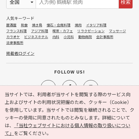
検索
人気キーワード
居酒屋
和食
焼き鳥
懐石・会席料理
焼肉
イタリア料理
フランス料理
アジア料理
喫茶・カフェ
リラクゼーション
マッサージ
カラオケ
ビジネスホテル
内科
小児科
動物病院
会計事務所
法律事務所
掲載者ログイン
FOLLOW US!
当サイトでは、利用者が当サイトを閲覧する際のサービス向
上およびサイトの利用状況把握のため、クッキー（Cookie）
を使用しています。当サイトでは閲覧を継続されることで、ク
e-NAVITA（イーナビタ）とは？
お気に入り
ヘルプ
ッキーの使用に同意されたものとみなします。詳細について
利用規約
個人情報の取り扱いについて
運営会社
は、
「当社ウェブサイトにおける個人情報の取り扱いについ
サイトマップ
広告掲載に関するお問い合わせ
て」
をご覧ください。
サイトの内容に関するお問い合わせ