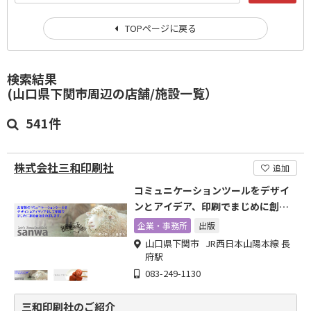
TOPページに戻る
検索結果
(山口県下関市周辺の店舗/施設一覧）
541件
株式会社三和印刷社
追加
コミュニケーションツールをデザイ
ンとアイデア、印刷でまじめに創る
会社
企業・事務所
出版
山口県下関市 JR西日本山陽本線 長
府駅
083-249-1130
三和印刷社のご紹介