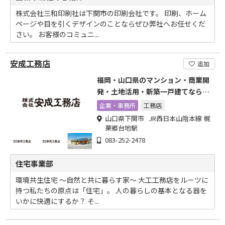
株式会社三和印刷社は下関市の印刷会社です。 印刷、ホーム
ページや目を引くデザインのことならぜひ弊社へお任せくだ
さい。 お客様のコミュニ...
安成工務店
追加
福岡・山口県のマンション・商業開
発・土地活用・新築一戸建てなら株
式会社安成工務店にお任せください!
企業・事務所
工務店
山口県下関市 JR西日本山陰本線 梶
栗郷台地駅
083-252-2478
住宅事業部
環境共生住宅 ～自然と共に暮らす家～ 大工工務店をルーツに
持つ私たちの原点は「住宅」。 人の暮らしの基本となる器を
いかに快適にするか？ そ...