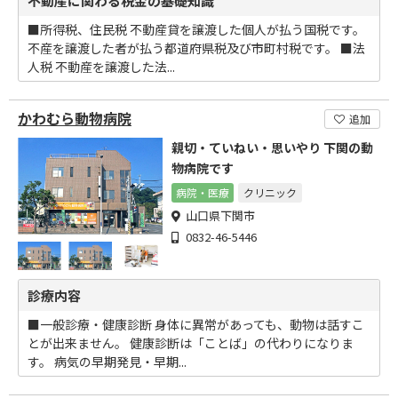
不動産に関わる税金の基礎知識
■所得税、住民税 不動産貸を譲渡した個人が払う国税です。
不産を譲渡した者が払う都道府県税及び市町村税です。 ■法
人税 不動産を譲渡した法...
かわむら動物病院
追加
親切・ていねい・思いやり 下関の動
物病院です
病院・医療
クリニック
山口県下関市
0832-46-5446
診療内容
■一般診療・健康診断 身体に異常があっても、動物は話すこ
とが出来ません。 健康診断は「ことば」の代わりになりま
す。 病気の早期発見・早期...