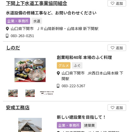
下関上下水道工事業協同組合
追加
水道設備の修繕工事など、お問い合わせください
企業・事務所
水道
山口県下関市 ＪＲ山陽新幹線・山陽本線 新下関駅
083-263-0251
しのだ
追加
創業昭和40年 本場のふく料理
グルメ
ふぐ
山口県下関市 JR西日本山陽本線 下
関駅
083-222-5267
安成工務店
追加
新しい建設業を目指して！
企業・事務所
建築業