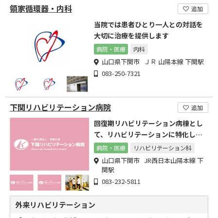
領家循環器・内科
追加
当院では患者ひとり一人との対話を
大切に治療を提供します
病院・医療
内科
山口県下関市 ＪＲ 山陽本線 下関駅
083-250-7321
下関リハビリテーション病院
追加
回復期リハビリテーション病棟とし
て、リハビリテーションに特化した
病院です
病院・医療
リハビリテーション科
山口県下関市 JR西日本山陽本線 下
関駅
083-232-5811
外来リハビリテーション