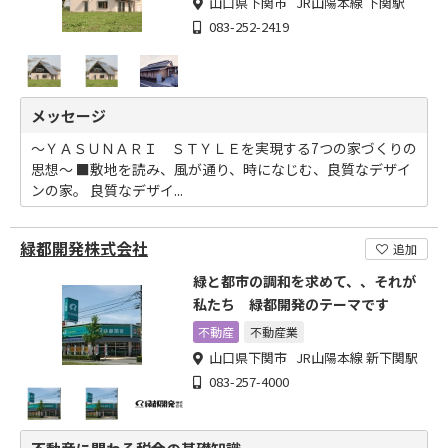
山口県下関市 JR山陽本線 下関駅
083-252-2419
メッセージ
～ＹＡＳＵＮＡＲＩ ＳＴＹＬＥを実現する7つの家づくりの
思想～ ■敷地を読み、風が通り、時になじむ、良質なデザイ
ンの家。 良質なデザイ...
緑都開発株式会社
追加
緑と都市の調和を求めて、、それが
私たち 緑都開発のテーマです
不動産
不動産業
山口県下関市 JR山陽本線 新下関駅
083-257-4000