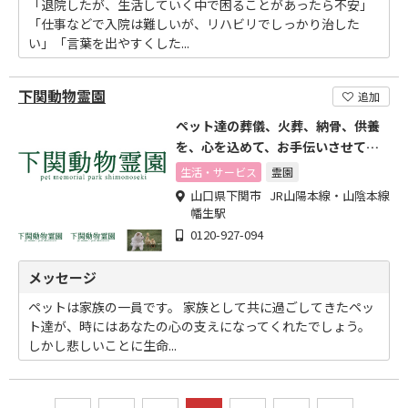
「退院したが、生活していく中で困ることがあったら不安」
「仕事などで入院は難しいが、リハビリでしっかり治した
い」「言葉を出やすくした...
下関動物霊園
追加
ペット達の葬儀、火葬、納骨、供養
を、心を込めて、お手伝いさせてい
ただきます
生活・サービス
霊園
山口県下関市 JR山陽本線・山陰本線
幡生駅
0120-927-094
メッセージ
ペットは家族の一員です。 家族として共に過ごしてきたペッ
ト達が、時にはあなたの心の支えになってくれたでしょう。
しかし悲しいことに生命...