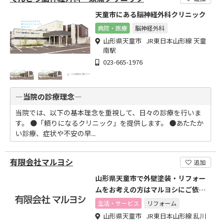
天童市にある脳神経外科クリニック
病院・医療
脳神経外科
山形県天童市 JR東日本山形線 天童
南駅
023-665-1976
―当院の診療理念―
当院では、以下の基本理念を重視して、日々の診療を行いま
す。 ●「頼りになるクリニック」を提供します。 ●あたたか
い診療、症状や不安の早...
有限会社マルヨシ
追加
山形県天童市で外壁塗装・リフォー
ムをお考えの方はマルヨシにご依頼
ください。
生活・サービス
リフォーム
山形県天童市 JR東日本山形線 乱川