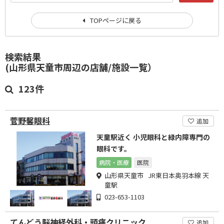
TOPページに戻る
検索結果
(山形県天童市周辺の店舗/施設一覧）
123件
菅野馨眼科
追加
天童駅近く 小児眼科と緑内障専門の
眼科です。
病院・医療
医院
山形県天童市 JR東日本奥羽本線 天
童駅
023-653-1103
てんどう脳神経外科・頭痛クリニック
追加