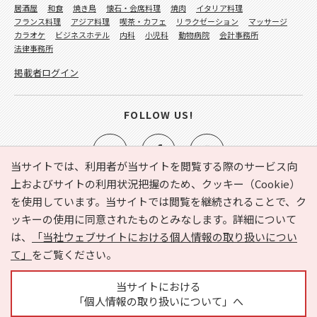
居酒屋
和食
焼き鳥
懐石・会席料理
焼肉
イタリア料理
フランス料理
アジア料理
喫茶・カフェ
リラクゼーション
マッサージ
カラオケ
ビジネスホテル
内科
小児科
動物病院
会計事務所
法律事務所
掲載者ログイン
FOLLOW US!
当サイトでは、利用者が当サイトを閲覧する際のサービス向
上およびサイトの利用状況把握のため、クッキー（Cookie）
を使用しています。当サイトでは閲覧を継続されることで、ク
e-NAVITA（イーナビタ）とは？
お気に入り
ヘルプ
ッキーの使用に同意されたものとみなします。詳細について
利用規約
個人情報の取り扱いについて
運営会社
は、
「当社ウェブサイトにおける個人情報の取り扱いについ
サイトマップ
広告掲載に関するお問い合わせ
て」
をご覧ください。
サイトの内容に関するお問い合わせ
当サイトにおける
「個人情報の取り扱いについて」へ