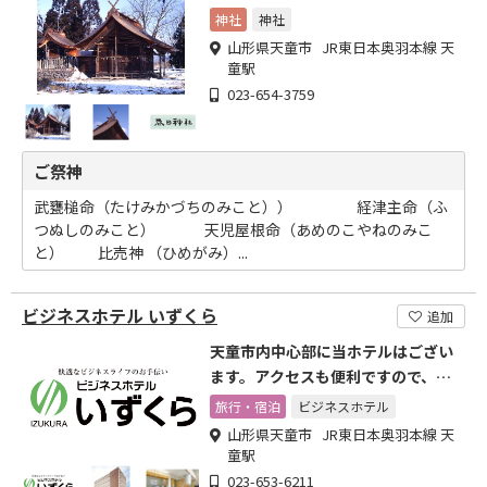
神社
神社
山形県天童市 JR東日本奥羽本線 天
童駅
023-654-3759
ご祭神
武甕槌命（たけみかづちのみこと）） 経津主命（ふ
つぬしのみこと） 天児屋根命（あめのこやねのみこ
と） 比売神 （ひめがみ）...
ビジネスホテル いずくら
追加
天童市内中心部に当ホテルはござい
ます。アクセスも便利ですので、お
気軽にお越しください。
旅行・宿泊
ビジネスホテル
山形県天童市 JR東日本奥羽本線 天
童駅
023-653-6211