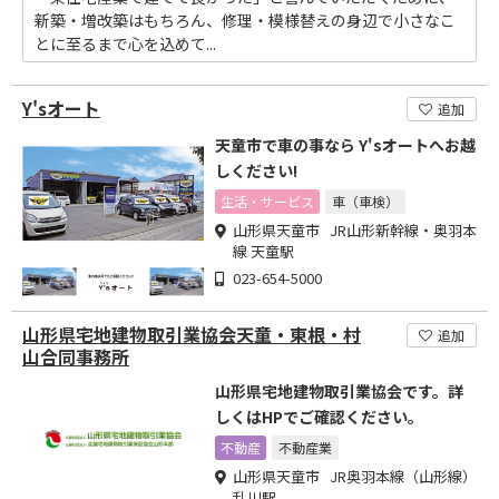
新築・増改築はもちろん、修理・模様替えの身辺で小さなこ
とに至るまで心を込めて...
Y'sオート
追加
天童市で車の事なら Y'sオートへお越
しください!
生活・サービス
車（車検）
山形県天童市 JR山形新幹線・奥羽本
線 天童駅
023-654-5000
山形県宅地建物取引業協会天童・東根・村
追加
山合同事務所
山形県宅地建物取引業協会です。詳
しくはHPでご確認ください。
不動産
不動産業
山形県天童市 JR奥羽本線（山形線）
乱川駅