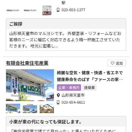
駅
023-653-1277
ご挨拶
山形県天童市のマルヨシです。 外壁塗装・リフォームなどお
客様のニーズに幅広く対応できるよう精一杯施工させていた
だきます。 地元に密着し...
有限会社東住宅産業
追加
綺麗な空気・健康・快適・省エネで
健康寿命をのばす「ファースの家」
をご検討下さい。
企業・事務所
建築業
山形県天童市
023-654-6611
小東が東の代になっても保証します。
「東住宅産業で建てて良かった」と喜んでいただくために、