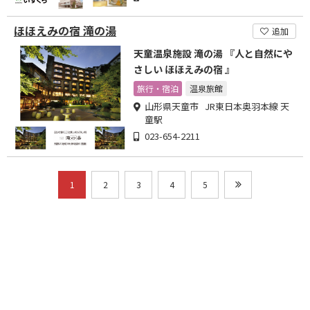
ほほえみの宿 滝の湯
追加
天童温泉施設 滝の湯 『人と自然にや
さしい ほほえみの宿 』
旅行・宿泊
温泉旅館
山形県天童市 JR東日本奥羽本線 天
童駅
023-654-2211
1
2
3
4
5