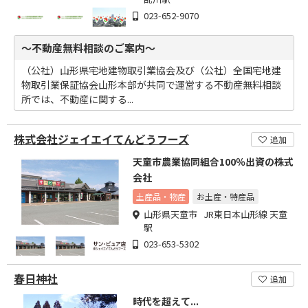
023-652-9070
～不動産無料相談のご案内～
（公社）山形県宅地建物取引業協会及び（公社）全国宅地建
物取引業保証協会山形本部が共同で運営する不動産無料相談
所では、不動産に関する...
株式会社ジェイエイてんどうフーズ
追加
天童市農業協同組合100％出資の株式
会社
土産品・物産
お土産・特産品
山形県天童市 JR東日本山形線 天童
駅
023-653-5302
春日神社
追加
時代を超えて...