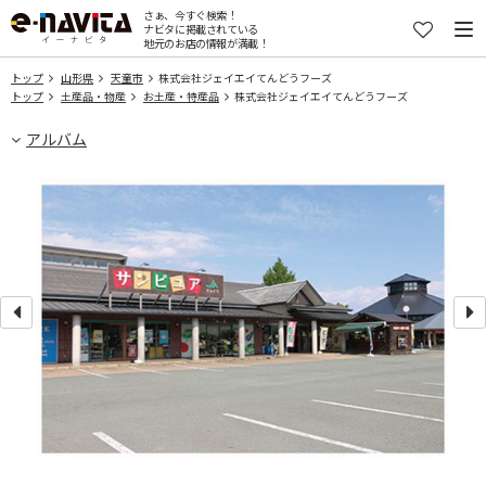
さぁ、今すぐ検索！
ナビタに掲載されている
地元のお店の情報が満載！
トップ
山形県
天童市
株式会社ジェイエイてんどうフーズ
トップ
土産品・物産
お土産・特産品
株式会社ジェイエイてんどうフーズ
アルバム