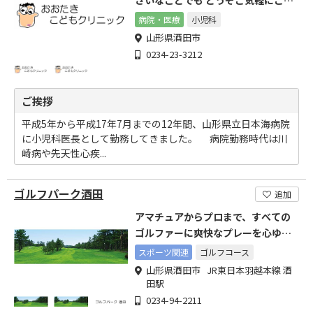
さいなことでも どうぞご気軽にご相
談ください
病院・医療
小児科
山形県酒田市
0234-23-3212
ご挨拶
平成5年から平成17年7月までの12年間、山形県立日本海病院
に小児科医長として勤務してきました。 病院勤務時代は川
崎病や先天性心疾...
ゴルフパーク酒田
追加
アマチュアからプロまで、すべての
ゴルファーに爽快なプレーを心ゆく
まで堪能していただけるコース
スポーツ関連
ゴルフコース
山形県酒田市 JR東日本羽越本線 酒
田駅
0234-94-2211