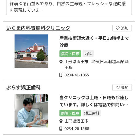
緑萌ゆる山並みであり、自然の生命観・フレッシュな躍動感
を表現していま...
いくま内科胃腸科クリニック
追加
産業技術短大近く・平日18時半まで
診療
病院・医療
内科
山形県酒田市 JR東日本羽越本線 酒
田駅
0234-41-1855
ぷらす矯正歯科
追加
当クリニックは土曜・日曜も診療し
ています。詳しくは電話で御問い合
わせ下さい
病院・医療
矯正歯科
山形県酒田市
0234-26-1588