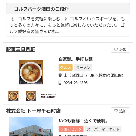
―ゴルフパーク酒田のご紹介―
《 ゴルフを気軽に楽しむ 》 ゴルフというスポーツを、も
っと多くの方々に、もっと気軽に楽しんでいただきたい。 ゴ
ルフ愛好家の皆さんにも...
駅東三日月軒
追加
自家製。手打ち麺
グルメ
ラーメン
山形県酒田市 JR羽越本線 酒田駅
0234-23-4395
株式会社 ト一屋千石町店
追加
いつも新鮮！近くで便利。
ショッピング
スーパーマーケット