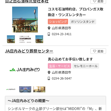
日之出石油株式会社本社
追加
コスモ石油特約店、プロパンガス取
扱店・ワンズレンタカー
ショッピング
ガソリンスタンド
山形県酒田市
0234-23-3411
JA庄内みどり葬祭センター
追加
真心込めてお手伝い致します
生活・サービス
セレモニーホール
山形県酒田市
0234-26-5647
～JA庄内みどりの概要～
シンボルマークの上部グリーン部分は“MIDORI”の「M」、新