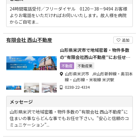
24時間電話受付／フリーダイヤル 0120－38－9494 お客様
よりお電話をいただければお伺いいたします。故人様を病院
からご自宅ま...
有限会社 西山不動産
追加
山形県米沢市で地域密着・物件多数
の“有限会社西山不動産”にお任せ下
さい。
不動産
不動産業
山形県米沢市 JR山形新幹線・奥羽本
線・山形線・米坂線 米沢駅
0238-22-4334
メッセージ
山形県米沢で地域密着・物件多数の“有限会社 西山不動産”に
住まいの事ならどんな事でもお任せ下さい。”安心と信頼のコ
ミュニケーション”...