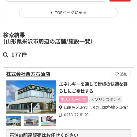
TOPページに戻る
検索結果
(山形県米沢市周辺の店舗/施設一覧）
177件
株式会社西方石油店
追加
エネルギーを通じて皆様の快適な暮
らしにご奉仕する
生活・サービス
ガソリンスタンド
山形県米沢市 JR東日本各線 米沢駅
0238-22-8120
石油の配達販売はお任せください