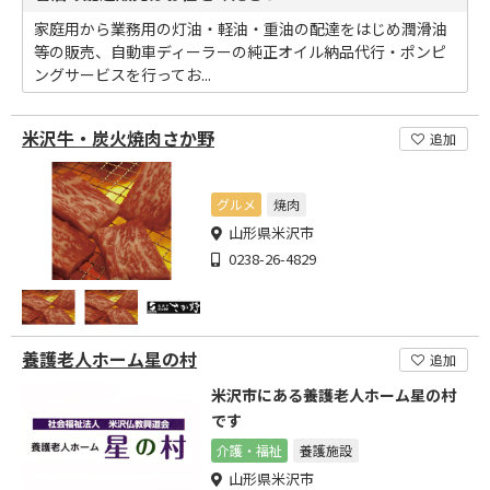
家庭用から業務用の灯油・軽油・重油の配達をはじめ潤滑油
等の販売、自動車ディーラーの純正オイル納品代行・ポンピ
ングサービスを行ってお...
米沢牛・炭火焼肉さか野
追加
グルメ
焼肉
山形県米沢市
0238-26-4829
養護老人ホーム星の村
追加
米沢市にある養護老人ホーム星の村
です
介護・福祉
養護施設
山形県米沢市