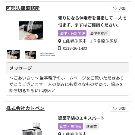
阿部法律事務所
追加
頼りになる伴走者を目指して 一人で
悩まず、まずはご相談ください。
法律・会計関連
法律事務所
山形県米沢市 ＪＲ各線 米沢駅
0238-26-1433
メッセージ
～ごあいさつ～ 当事務所のホームページをご覧いただきあり
がとうございます。 人の悩みにも様々なものがあり、悩みを
断ち切るためには原因と...
株式会社カトペン
追加
建築塗装のエキスパート
企業・事務所
建築業
山形県米沢市