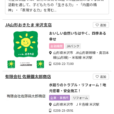
活動を通して、子どもたちの「生きる力」・「内面の精
神」・「表現する力」を育む...
JA山形おきたま 米沢支店
追加
おいしい自然いちはやく、四季ある
幸せ
金融機関
JAバンク
山形県米沢市 JR山形新幹線・奥羽本
線(山形線)・米坂線 米沢駅
0238-22-7100
有限会社 佐藤鐵太郎商店
追加
水廻りのトラブル・リフォーム！地
元密着・安全施工！
企業・事務所
リフォーム
山形県米沢市 ＪＲ各線 米沢駅
0238-23-0591