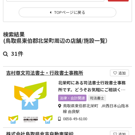
TOPページに戻る
検索結果
(鳥取県東伯郡北栄町周辺の店舗/施設一覧）
31件
吉村尊文司法書士・行政書士事務所
追加
北栄町にある司法書士行政書士事務
所です。どうぞお気軽にご相談くだ
さい。
法律・会計関連
司法書士
鳥取県東伯郡北栄町 JR西日本山陰本
線 由良駅
0858-49-6100
株式会社鳥取県倉吉自動車学校
追加