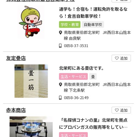
通学も！合宿も！運転免許を取るな
ら！倉吉自動車学校！
学校・教育
自動車学校
鳥取県東伯郡北栄町 JR西日本山陰本
線 由良駅
0858-37-3531
友定疊店
追加
北栄町にある畳店です。
生活・サービス
畳
鳥取県東伯郡北栄町 JR西日本山陰本
線 下北条駅
0858-36-2149
赤本商店
追加
「名探偵コナンの里」北栄町を拠点
にプロパンガスの販売等をしていま
す。
生活・サービス