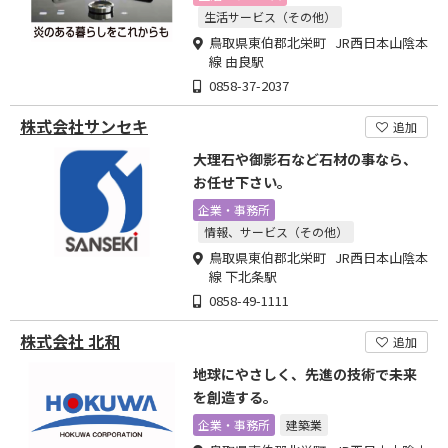
生活サービス（その他）
鳥取県東伯郡北栄町 JR西日本山陰本
線 由良駅
0858-37-2037
株式会社サンセキ
追加
大理石や御影石など石材の事なら、
お任せ下さい。
企業・事務所
情報、サービス（その他）
鳥取県東伯郡北栄町 JR西日本山陰本
線 下北条駅
0858-49-1111
株式会社 北和
追加
地球にやさしく、先進の技術で未来
を創造する。
企業・事務所
建築業