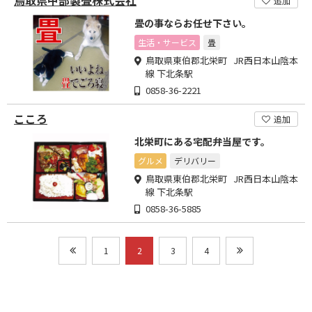
追加
畳の事ならお任せ下さい。
生活・サービス
畳
鳥取県東伯郡北栄町 JR西日本山陰本
線 下北条駅
0858-36-2221
こころ
追加
北栄町にある宅配弁当屋です。
グルメ
デリバリー
鳥取県東伯郡北栄町 JR西日本山陰本
線 下北条駅
0858-36-5885
1
2
3
4