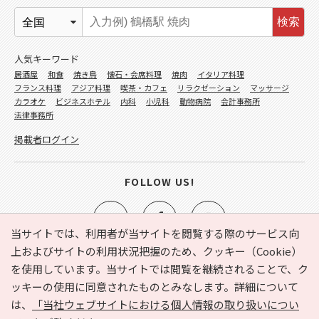
検索
人気キーワード
居酒屋
和食
焼き鳥
懐石・会席料理
焼肉
イタリア料理
フランス料理
アジア料理
喫茶・カフェ
リラクゼーション
マッサージ
カラオケ
ビジネスホテル
内科
小児科
動物病院
会計事務所
法律事務所
掲載者ログイン
FOLLOW US!
当サイトでは、利用者が当サイトを閲覧する際のサービス向
上およびサイトの利用状況把握のため、クッキー（Cookie）
を使用しています。当サイトでは閲覧を継続されることで、ク
e-NAVITA（イーナビタ）とは？
お気に入り
ヘルプ
ッキーの使用に同意されたものとみなします。詳細について
利用規約
個人情報の取り扱いについて
運営会社
は、
「当社ウェブサイトにおける個人情報の取り扱いについ
サイトマップ
広告掲載に関するお問い合わせ