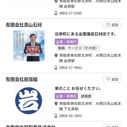
鳥取県東伯郡北栄町 JR西日本山陰本
線 由良駅
0858-37-5585
有限会社景山石材
追加
北栄町にある全国優良石材店です。
企業・事務所
情報、サービス（その他）
鳥取県東伯郡北栄町 JR西日本山陰本
線 由良駅
0858-37-4662
有限会社岩垣組
追加
家のこと お任せください。
企業・事務所
建築業
鳥取県東伯郡北栄町 JR西日本山陰本
線 下北条駅
0858-36-3603
鳥取県中部製畳株式会社