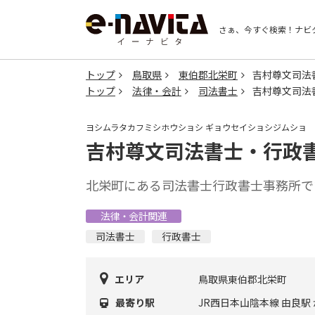
さぁ、今すぐ検索！
ナビ
トップ
鳥取県
東伯郡北栄町
吉村尊文司法
トップ
法律・会計
司法書士
吉村尊文司法
ヨシムラタカフミシホウショシ ギョウセイショシジムショ
吉村尊文司法書士・行政
北栄町にある司法書士行政書士事務所で
法律・会計関連
司法書士
行政書士
エリア
鳥取県東伯郡北栄町
最寄り駅
JR西日本山陰本線 由良駅