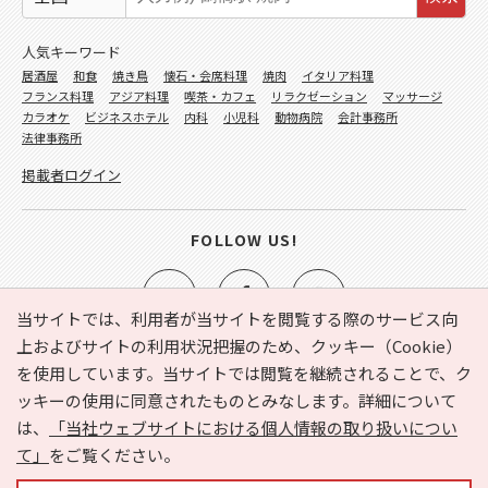
人気キーワード
居酒屋
和食
焼き鳥
懐石・会席料理
焼肉
イタリア料理
フランス料理
アジア料理
喫茶・カフェ
リラクゼーション
マッサージ
カラオケ
ビジネスホテル
内科
小児科
動物病院
会計事務所
法律事務所
掲載者ログイン
FOLLOW US!
当サイトでは、利用者が当サイトを閲覧する際のサービス向
上およびサイトの利用状況把握のため、クッキー（Cookie）
を使用しています。当サイトでは閲覧を継続されることで、ク
e-NAVITA（イーナビタ）とは？
お気に入り
ヘルプ
ッキーの使用に同意されたものとみなします。詳細について
利用規約
個人情報の取り扱いについて
運営会社
は、
「当社ウェブサイトにおける個人情報の取り扱いについ
サイトマップ
広告掲載に関するお問い合わせ
て」
をご覧ください。
サイトの内容に関するお問い合わせ