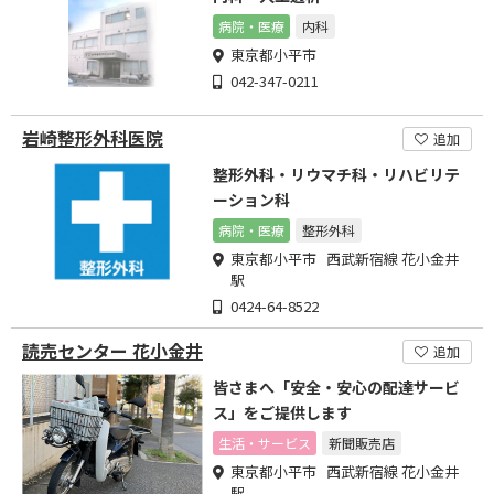
病院・医療
内科
東京都小平市
042-347-0211
岩崎整形外科医院
追加
整形外科・リウマチ科・リハビリテ
ーション科
病院・医療
整形外科
東京都小平市 西武新宿線 花小金井
駅
0424-64-8522
読売センター 花小金井
追加
皆さまへ「安全・安心の配達サービ
ス」をご提供します
生活・サービス
新聞販売店
東京都小平市 西武新宿線 花小金井
駅