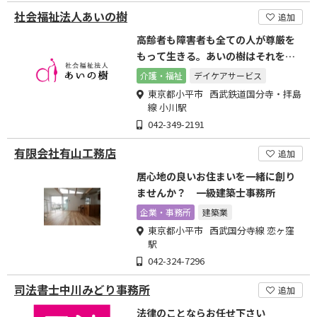
社会福祉法人あいの樹
追加
高齢者も障害者も全ての人が尊厳を
もって生きる。あいの樹はそれを応
援します。
介護・福祉
デイケアサービス
東京都小平市 西武鉄道国分寺・拝島
線 小川駅
042-349-2191
有限会社有山工務店
追加
居心地の良いお住まいを一緒に創り
ませんか？ 一級建築士事務所
企業・事務所
建築業
東京都小平市 西武国分寺線 恋ヶ窪
駅
042-324-7296
司法書士中川みどり事務所
追加
法律のことならお任せ下さい