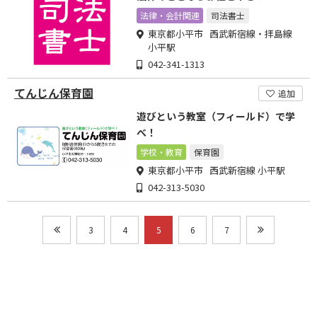
法律・会計関連
司法書士
東京都小平市 西武新宿線・拝島線
小平駅
042-341-1313
てんじん保育園
追加
遊びという教室（フィールド）で学
べ！
学校・教育
保育園
東京都小平市 西武新宿線 小平駅
042-313-5030
3
4
5
6
7