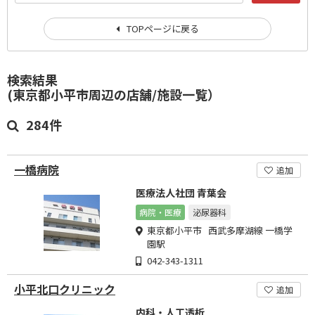
TOPページに戻る
検索結果
(東京都小平市周辺の店舗/施設一覧）
284件
一橋病院
追加
医療法人社団 青葉会
病院・医療
泌尿器科
東京都小平市 西武多摩湖線 一橋学
園駅
042-343-1311
小平北口クリニック
追加
内科・人工透析