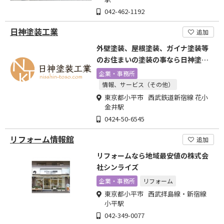
042-462-1192
日神塗装工業
追加
外壁塗装、屋根塗装、ガイナ塗装等
のお住まいの塗装の事なら日神塗装
工業へ
企業・事務所
情報、サービス（その他）
東京都小平市 西武鉄道新宿線 花小
金井駅
0424-50-6545
リフォーム情報館
追加
リフォームなら地域最安値の株式会
社シンライズ
企業・事務所
リフォーム
東京都小平市 西武拝島線・新宿線
小平駅
042-349-0077