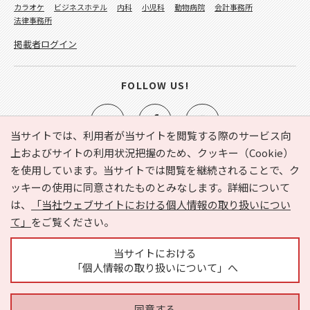
カラオケ
ビジネスホテル
内科
小児科
動物病院
会計事務所
法律事務所
掲載者ログイン
FOLLOW US!
当サイトでは、利用者が当サイトを閲覧する際のサービス向
上およびサイトの利用状況把握のため、クッキー（Cookie）
を使用しています。当サイトでは閲覧を継続されることで、ク
e-NAVITA（イーナビタ）とは？
お気に入り
ヘルプ
ッキーの使用に同意されたものとみなします。詳細について
利用規約
個人情報の取り扱いについて
運営会社
は、
「当社ウェブサイトにおける個人情報の取り扱いについ
サイトマップ
広告掲載に関するお問い合わせ
て」
をご覧ください。
サイトの内容に関するお問い合わせ
当サイトにおける
「個人情報の取り扱いについて」へ
同意する