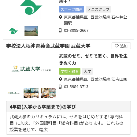
集中・
スポーツ関連
テニスクラブ
東京都練馬区 西武池袋線 石神井公
園駅
03-3995-2667
学校法人根沖育英会武蔵学園 武蔵大学
追加
武蔵のゼミ、ゼミで磨く、世界を生
きぬく力
学校・教育
大学
東京都練馬区 西武池袋線 江古田駅
03-5984-3713
4年間(入学から卒業まで)の学び
武蔵大学のカリキュラムには、ゼミをはじめとする｢専門科
目｣に加え、｢外国語科目｣｢総合科目｣があります。 これらの
授業を通じて、幅広...