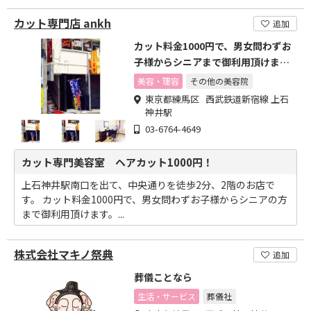
カット専門店 ankh
追加
カット料金1000円で、男女問わずお
子様からシニアまで御利用頂けま
す。
美容・理容
その他の美容院
東京都練馬区 西武鉄道新宿線 上石
神井駅
03-6764-4649
カット専門美容室 ヘアカット1000円！
上石神井駅南口を出て、中央通りを徒歩2分、2階のお店で
す。 カット料金1000円で、男女問わずお子様からシニアの方
まで御利用頂けます。...
株式会社マキノ祭典
追加
葬儀ことなら
生活・サービス
葬儀社