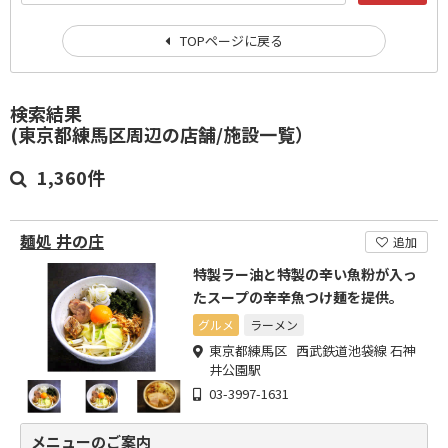
TOPページに戻る
検索結果
(東京都練馬区周辺の店舗/施設一覧）
1,360件
麺処 井の庄
追加
特製ラー油と特製の辛い魚粉が入っ
たスープの辛辛魚つけ麺を提供。
グルメ
ラーメン
東京都練馬区 西武鉄道池袋線 石神
井公園駅
03-3997-1631
メニューのご案内