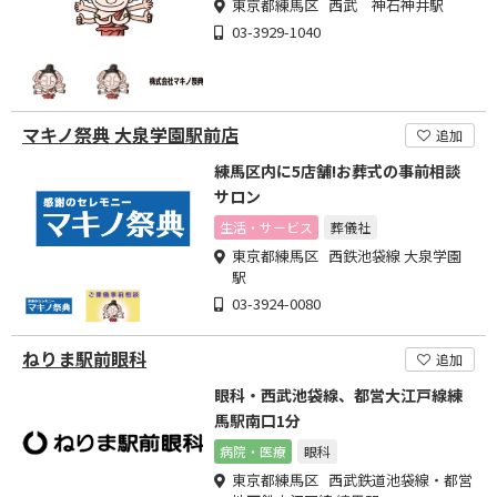
東京都練馬区 西武 神石神井駅
03-3929-1040
マキノ祭典 大泉学園駅前店
追加
練馬区内に5店舗!お葬式の事前相談
サロン
生活・サービス
葬儀社
東京都練馬区 西鉄池袋線 大泉学園
駅
03-3924-0080
ねりま駅前眼科
追加
眼科・西武池袋線、都営大江戸線練
馬駅南口1分
病院・医療
眼科
東京都練馬区 西武鉄道池袋線・都営