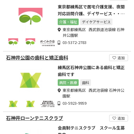
東京都練馬区で居宅介護支援、夜間
対応訪問介護、デイサービス・・・
を展開
介護・福祉
デイケアサービス
東京都練馬区 西武鉄道池袋線 石神
井公園駅
03-5372-2783
石神井公園の歯科と矯正歯科
追加
練馬区石神井公園にある歯科と矯正
歯科です
病院・医療
歯科
東京都練馬区 西武池袋線 石神井公
園駅
03-5923-9959
石神井ローンテニスクラブ
追加
会員制テニスクラブ スクール生募