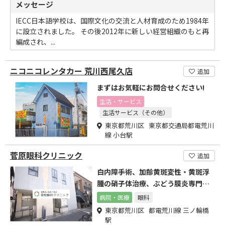
メッセージ
IECC日本語学校は、国際文化の交流と人材育成のため1984年
に設立されました。 その後2012年に新しい経営組織のもと再
編成され、...
ニコニコレンタカー 荒川西尾久店
追加
まずはお気軽にお問合せください!
生活・サービス
生活サービス（その他）
東京都荒川区 東京都交通局都電荒川
線 小台駅
菅原眼科クリニック
追加
白内障手術、加齢黄斑変性・黄斑浮
腫の硝子体治療、ぶどう膜炎専門外
来
病院・医療
眼科
東京都荒川区 都電荒川線 三ノ輪橋
駅