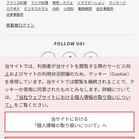
フランス料理
アジア料理
喫茶・カフェ
リラクゼーション
マッサージ
カラオケ
ビジネスホテル
内科
小児科
動物病院
会計事務所
法律事務所
掲載者ログイン
FOLLOW US!
当サイトでは、利用者が当サイトを閲覧する際のサービス向
上およびサイトの利用状況把握のため、クッキー（Cookie）
を使用しています。当サイトでは閲覧を継続されることで、ク
e-NAVITA（イーナビタ）とは？
お気に入り
ヘルプ
ッキーの使用に同意されたものとみなします。詳細について
利用規約
個人情報の取り扱いについて
運営会社
は、
「当社ウェブサイトにおける個人情報の取り扱いについ
サイトマップ
広告掲載に関するお問い合わせ
て」
をご覧ください。
サイトの内容に関するお問い合わせ
当サイトにおける
「個人情報の取り扱いについて」へ