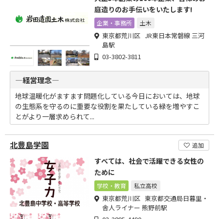
庭造りのお手伝いをいたします!
企業・事務所
土木
東京都荒川区 JR東日本常磐線 三河
島駅
03-3802-3811
―経営理念―
地球温暖化がますます問題化している今日においては、地球
の生態系を守るのに重要な役割を果たしている緑を増やすこ
とがより一層求められて...
北豊島学園
追加
すべては、社会で活躍できる女性の
ために
学校・教育
私立高校
東京都荒川区 東京都交通局日暮里・
舎人ライナー 熊野前駅