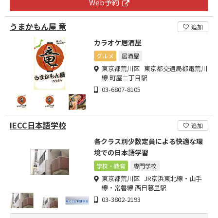
Web予約
うまかもん屋 竜
追加
カラオケ居酒屋
グルメ
居酒屋
東京都荒川区 東京都交通局都電荒川
線 町屋二丁目駅
03-6807-8105
IECC日本語学校
追加
各クラス別少数定員による快適な環
境での日本語学習
学校・教育
専門学校
東京都荒川区 JR京浜東北線・山手
線・常磐線 西日暮里駅
03-3802-2193