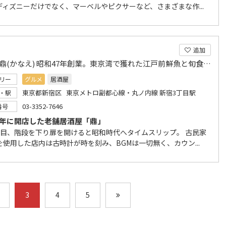
ディズニーだけでなく、マーベルやピクサーなど、さまざまな作...
追加
居酒屋 鼎(かなえ) 昭和47年創業。東京湾で獲れた江戸前鮮魚と旬食材と種類豊富な地酒自慢。
リー
グルメ
居酒屋
東京都新宿区 東京メトロ副都心線・丸ノ内線 新宿3丁目駅
・駅
03-3352-7646
番号
7年に開店した老舗居酒屋「鼎」
丁目、階段を下り扉を開けると昭和時代へタイムスリップ。 古民家
を使用した店内は古時計が時を刻み、BGMは一切無く、カウン...
3
4
5