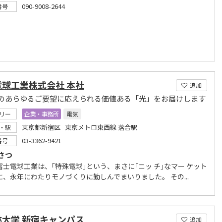
090-9008-2644
番号
電球工業株式会社 本社
追加
のあらゆるご要望に応えられる価値ある「光」をお届けします
リー
企業・事務所
電気
東京都新宿区 東京メトロ東西線 落合駅
・駅
03-3362-9421
番号
さつ
冨士電球工業は、｢特殊電球｣という、まさに｢ニッ チ｣なマー ケット
に、永年にわたりモノづくりに勤しんでまいりました。 その...
林大学 新宿キャンパス
追加