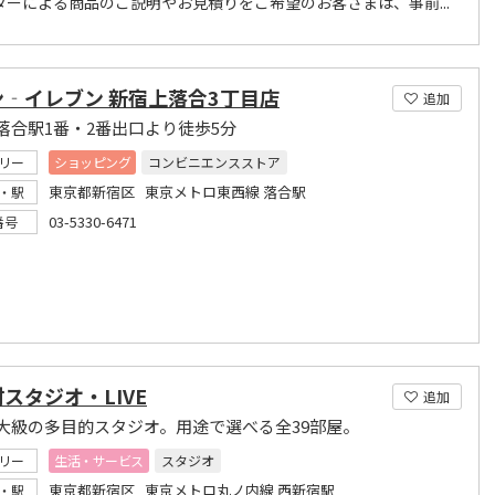
ターによる商品のご説明やお見積りをご希望のお客さまは、事前...
ン‐イレブン 新宿上落合3丁目店
追加
落合駅1番・2番出口より徒歩5分
リー
ショッピング
コンビニエンスストア
東京都新宿区 東京メトロ東西線 落合駅
・駅
03-5330-6471
番号
スタジオ・LIVE
追加
大級の多目的スタジオ。用途で選べる全39部屋。
リー
生活・サービス
スタジオ
東京都新宿区 東京メトロ丸ノ内線 西新宿駅
・駅