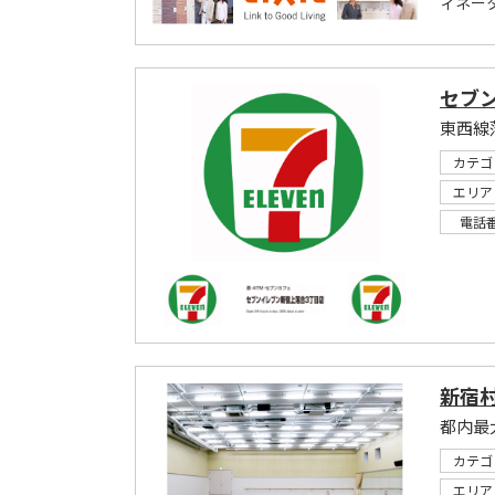
ィネー
セブ
東西線
カテゴ
エリア
電話
新宿村
都内最
カテゴ
エリア