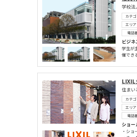
学校法
カテゴ
エリア
電話
ビジネ
学生が
催でき
LIX
住まい
カテゴ
エリア
電話
ショー
・ショ