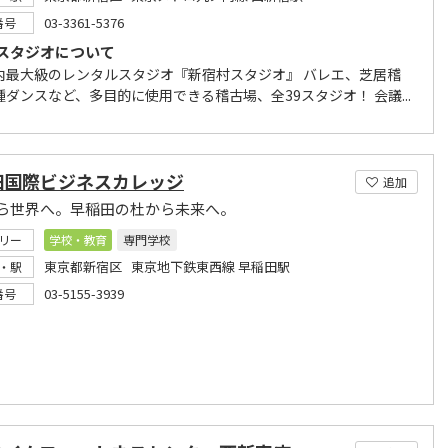
03-3361-5376
番号
スタジオについて
内最大級のレンタルスタジオ『新宿村スタジオ』 バレエ、芝居稽
ダンスなど、多目的に使用できる稽古場、全39スタジオ！ 会議...
田国際ビジネスカレッジ
追加
ら世界へ。早稲田の杜から未来へ。
リー
学校・教育
専門学校
東京都新宿区 東京地下鉄東西線 早稲田駅
・駅
03-5155-3939
番号