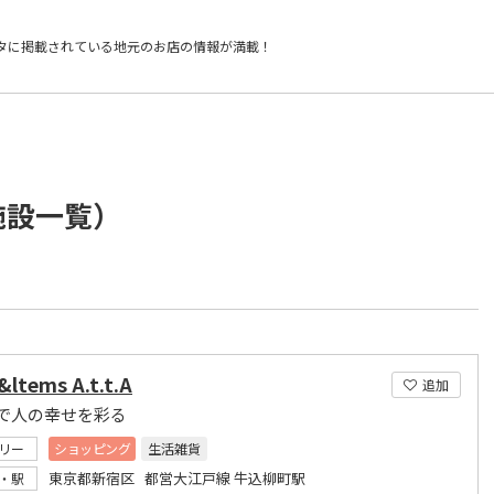
タに掲載されている
地元のお店の情報が満載！
施設一覧）
ltems A.t.t.A
追加
で人の幸せを彩る
リー
ショッピング
生活雑貨
東京都新宿区 都営大江戸線 牛込柳町駅
・駅