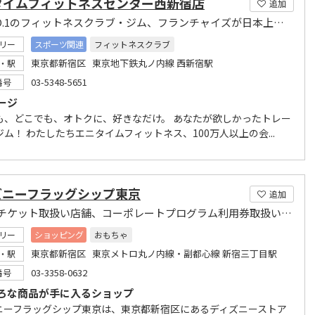
タイムフィットネスセンター西新宿店
追加
米国NO.1のフィットネスクラブ・ジム、フランチャイズが日本上陸！
リー
スポーツ関連
フィットネスクラブ
東京都新宿区 東京地下鉄丸ノ内線 西新宿駅
・駅
03-5348-5651
番号
ージ
も、どこでも、オトクに、好きなだけ。 あなたが欲しかったトレー
ム！ わたしたちエニタイムフィットネス、100万人以上の会...
ズニーフラッグシップ東京
追加
パークチケット取扱い店舗、コーポレートプログラム利用券取扱い店舗
リー
ショッピング
おもちゃ
東京都新宿区 東京メトロ丸ノ内線・副都心線 新宿三丁目駅
・駅
03-3358-0632
番号
ろな商品が手に入るショップ
ニーフラッグシップ東京は、東京都新宿区にあるディズニーストア