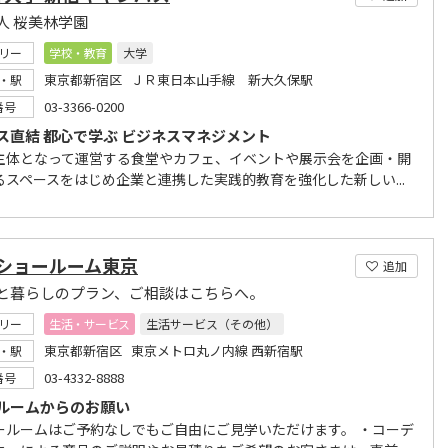
人 桜美林学園
リー
学校・教育
大学
東京都新宿区 ＪＲ東日本山手線 新大久保駅
・駅
03-3366-0200
番号
ス直結 都心で学ぶ ビジネスマネジメント
主体となって運営する食堂やカフェ、イベントや展示会を企画・開
るスペースをはじめ企業と連携した実践的教育を強化した新しい...
ILショールーム東京
追加
と暮らしのプラン、ご相談はこちらへ。
リー
生活・サービス
生活サービス（その他）
東京都新宿区 東京メトロ丸ノ内線 西新宿駅
・駅
03-4332-8888
番号
ルームからのお願い
ールームはご予約なしでもご自由にご見学いただけます。 ・コーデ