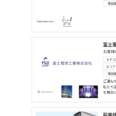
電話
冨士
お客様
カテゴ
エリア
電話
ごあい
私たち
を舞台
桜美