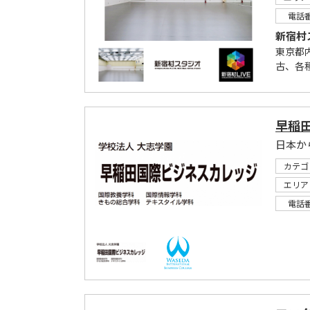
電話
新宿村
東京都
古、各種
早稲
日本か
カテゴ
エリア
電話