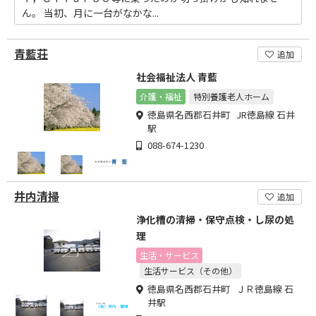
ん。 当初、月に一台がなかな...
青藍荘
追加
社会福祉法人 青藍
介護・福祉
特別養護老人ホーム
徳島県名西郡石井町 JR徳島線 石井
駅
088-674-1230
井内清掃
追加
浄化槽の清掃・保守点検・し尿の処
理
生活・サービス
生活サービス（その他）
徳島県名西郡石井町 ＪＲ徳島線 石
井駅