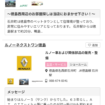
～徳島西周辺のお部屋探しは当店におまかせ下さい！～
石井町は徳島市のベットタウンとして住環境が整っており、
非常に住みやすいエリアとなっております。 石井駅からは徳
島駅まで約20分、鴨島...
ルノーネクストワン徳島
追加
ルノー車および関係部品の販売・整
備
生活・サービス
ショールーム
徳島県名西郡石井町 JR徳島線 石井
駅
088-674-8341
メッセージ
始まりはルノー５（サンク）からでした。６３年ＧＬ，Ａ
Ｔ，ＧＴＴｕｒｂｏ等に乗ったのが切っ掛けかも知れませ