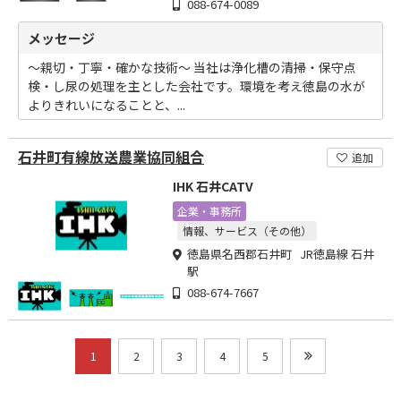
088-674-0089
メッセージ
～親切・丁寧・確かな技術～ 当社は浄化槽の清掃・保守点
検・し尿の処理を主とした会社です。環境を考え徳島の水が
よりきれいになることと、...
石井町有線放送農業協同組合
追加
IHK 石井CATV
企業・事務所
情報、サービス（その他）
徳島県名西郡石井町 JR徳島線 石井
駅
088-674-7667
1
2
3
4
5