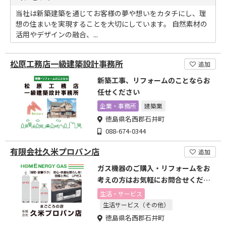
当社は新築建築を通じてお客様の夢や想いをカタチにし、理
想の住まいを実現することを大切にしています。 自然素材の
活用やデザインの融合、...
松原工務店一級建築設計事務所
追加
新築工事、リフォームのことならお
任せください
企業・事務所
建築業
徳島県名西郡石井町
088-674-0344
有限会社久米プロパン店
追加
ガス機器のご購入・リフォームをお
考えの方はお気軽にお問合せくださ
い
生活・サービス
生活サービス（その他）
徳島県名西郡石井町