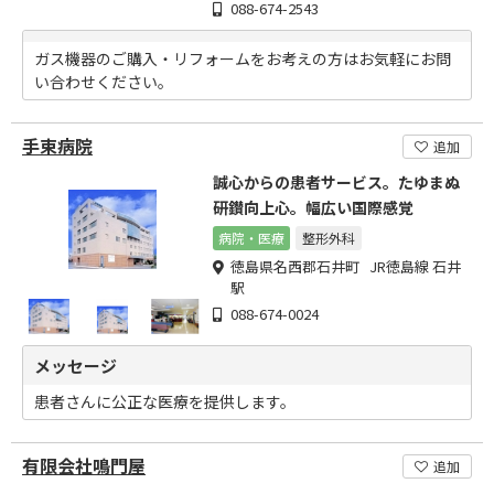
088-674-2543
ガス機器のご購入・リフォームをお考えの方はお気軽にお問
い合わせください。
手束病院
追加
誠心からの患者サービス。たゆまぬ
研鑚向上心。幅広い国際感覚
病院・医療
整形外科
徳島県名西郡石井町 JR徳島線 石井
駅
088-674-0024
メッセージ
患者さんに公正な医療を提供します。
有限会社鳴門屋
追加