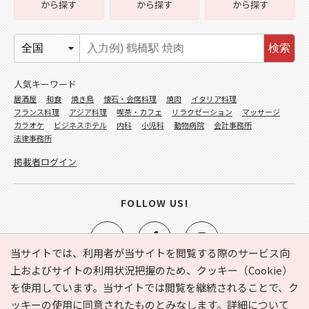
から探す
から探す
から探す
検索
人気キーワード
居酒屋
和食
焼き鳥
懐石・会席料理
焼肉
イタリア料理
フランス料理
アジア料理
喫茶・カフェ
リラクゼーション
マッサージ
カラオケ
ビジネスホテル
内科
小児科
動物病院
会計事務所
法律事務所
掲載者ログイン
FOLLOW US!
当サイトでは、利用者が当サイトを閲覧する際のサービス向
上およびサイトの利用状況把握のため、クッキー（Cookie）
を使用しています。当サイトでは閲覧を継続されることで、ク
e-NAVITA（イーナビタ）とは？
お気に入り
ヘルプ
ッキーの使用に同意されたものとみなします。詳細について