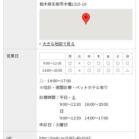
栃木県矢板市木幡1315-10
大きな地図で見る
営業日
月
火
水
木
金
土
日
9:00～12:30
◯
×
◯
◯
◯
◯
◯
16:00～20:00
◯
×
◯
◯
◯
◯
△
△…14:00～17:00
※往診・夜間診療・ペットホテル有り
診療時間：
平日・土
9:00～12:30 16:00～20:00
日
9:00～12:30 14:00～17:00
休診日：
火曜日
HP
http://tadp.jp/0287-40-0167