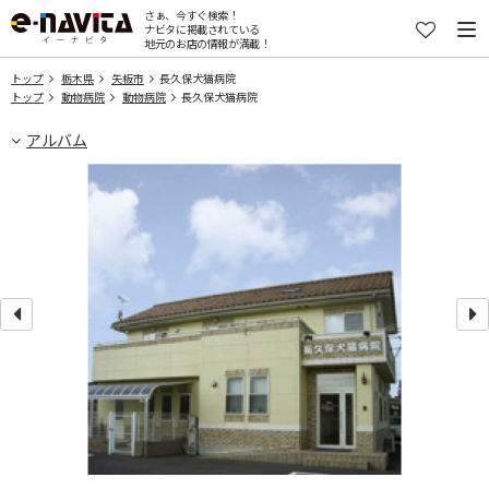
さぁ、今すぐ検索！
ナビタに掲載されている
地元のお店の情報が満載！
トップ
栃木県
矢板市
長久保犬猫病院
トップ
動物病院
動物病院
長久保犬猫病院
アルバム