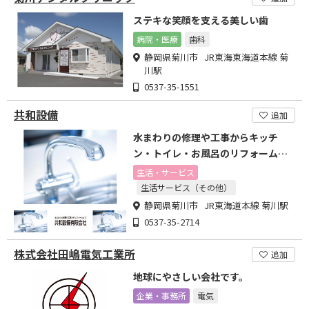
ステキな笑顔を支える美しい歯
病院・医療
歯科
静岡県菊川市 JR東海東海道本線 菊
川駅
0537-35-1551
共和設備
追加
水まわりの修理や工事からキッチ
ン・トイレ・お風呂のリフォームま
で、お気軽にご相談ください。
生活・サービス
生活サービス（その他）
静岡県菊川市 JR東海道本線 菊川駅
0537-35-2714
株式会社田嶋電気工業所
追加
地球にやさしい会社です。
企業・事務所
電気