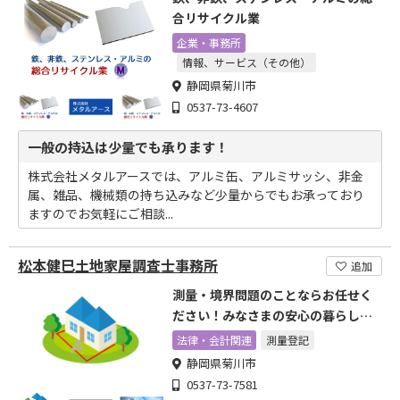
合リサイクル業
企業・事務所
情報、サービス（その他）
静岡県菊川市
0537-73-4607
一般の持込は少量でも承ります！
株式会社メタルアースでは、アルミ缶、アルミサッシ、非金
属、雑品、機械類の持ち込みなど少量からでもお承っており
ますのでお気軽にご相談...
松本健巳土地家屋調査士事務所
追加
測量・境界問題のことならお任せく
ださい！みなさまの安心の暮らしの
お手伝いをいたします。
法律・会計関連
測量登記
静岡県菊川市
0537-73-7581