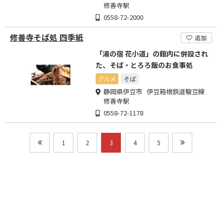
修善寺駅
0558-72-2000
修善寺そば処 四季紙
追加
「湯の宿 花小道」の館内に併設され
た、そば・とろろ飯のお食事処
グルメ
そば
静岡県伊豆市 伊豆箱根鉄道駿豆線
修善寺駅
0558-72-1178
1
2
3
4
5