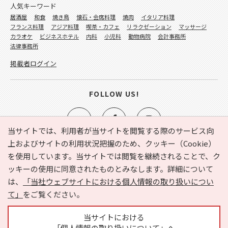
人気キーワード
居酒屋
和食
焼き鳥
懐石・会席料理
焼肉
イタリア料理
フランス料理
アジア料理
喫茶・カフェ
リラクゼーション
マッサージ
カラオケ
ビジネスホテル
内科
小児科
動物病院
会計事務所
法律事務所
掲載者ログイン
FOLLOW US!
当サイトでは、利用者が当サイトを閲覧する際のサービス向
上およびサイトの利用状況把握のため、クッキー（Cookie）
を使用しています。当サイトでは閲覧を継続されることで、ク
e-NAVITA（イーナビタ）とは？
お気に入り
ヘルプ
ッキーの使用に同意されたものとみなします。詳細について
利用規約
個人情報の取り扱いについて
運営会社
は、
「当社ウェブサイトにおける個人情報の取り扱いについ
サイトマップ
広告掲載に関するお問い合わせ
て」
をご覧ください。
サイトの内容に関するお問い合わせ
当サイトにおける
「個人情報の取り扱いについて」へ