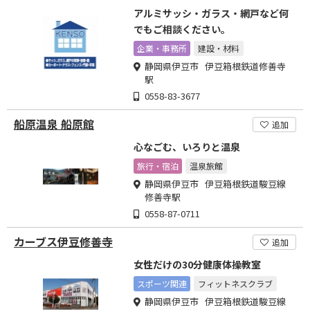
アルミサッシ・ガラス・網戸など何
でもご相談ください。
企業・事務所
建設・材料
静岡県伊豆市 伊豆箱根鉄道修善寺
駅
0558-83-3677
船原温泉 船原館
追加
心なごむ、いろりと温泉
旅行・宿泊
温泉旅館
静岡県伊豆市 伊豆箱根鉄道駿豆線
修善寺駅
0558-87-0711
カーブス伊豆修善寺
追加
女性だけの30分健康体操教室
スポーツ関連
フィットネスクラブ
静岡県伊豆市 伊豆箱根鉄道駿豆線