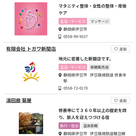
マタニティ整体・女性の整体・産後
ケア
生活・サービス
マッサージ
静岡県伊豆市
0558-99-9337
有限会社 トガワ新聞店
追加
地元に密着した新聞店です。
生活・サービス
新聞販売店
静岡県伊豆市 伊豆箱根鉄道 修善寺
駅
0558-72-0170
湯回廊 菊屋
追加
修善寺にて３６０年以上の歴史を誇
り、旅人を迎えつづける宿
旅行・宿泊
温泉旅館
静岡県伊豆市 伊豆箱根鉄道駿豆線