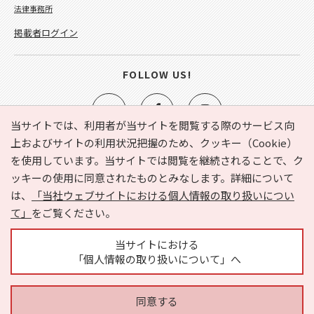
法律事務所
掲載者ログイン
FOLLOW US!
当サイトでは、利用者が当サイトを閲覧する際のサービス向
上およびサイトの利用状況把握のため、クッキー（Cookie）
を使用しています。当サイトでは閲覧を継続されることで、ク
e-NAVITA（イーナビタ）とは？
お気に入り
ヘルプ
ッキーの使用に同意されたものとみなします。詳細について
利用規約
個人情報の取り扱いについて
運営会社
は、
「当社ウェブサイトにおける個人情報の取り扱いについ
サイトマップ
広告掲載に関するお問い合わせ
て」
をご覧ください。
サイトの内容に関するお問い合わせ
当サイトにおける
「個人情報の取り扱いについて」へ
同意する