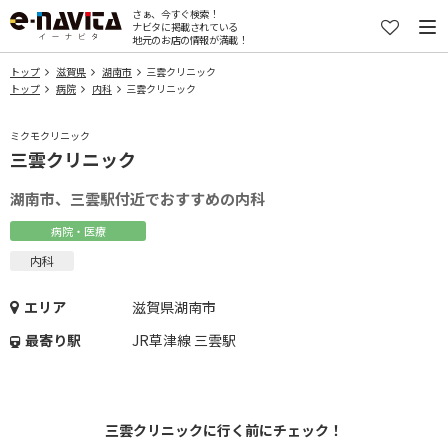
さぁ、今すぐ検索！
ナビタに掲載されている
地元のお店の情報が満載！
トップ
滋賀県
湖南市
三雲クリニック
トップ
病院
内科
三雲クリニック
ミクモクリニック
三雲クリニック
湖南市、三雲駅付近でおすすめの内科
病院・医療
内科
エリア
滋賀県湖南市
最寄り駅
JR草津線 三雲駅
三雲クリニックに行く前にチェック！