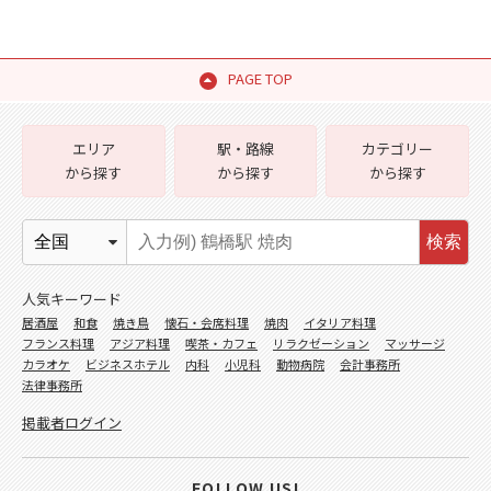
PAGE TOP
エリア
駅・路線
カテゴリー
から探す
から探す
から探す
検索
人気キーワード
居酒屋
和食
焼き鳥
懐石・会席料理
焼肉
イタリア料理
フランス料理
アジア料理
喫茶・カフェ
リラクゼーション
マッサージ
カラオケ
ビジネスホテル
内科
小児科
動物病院
会計事務所
法律事務所
掲載者ログイン
FOLLOW US!