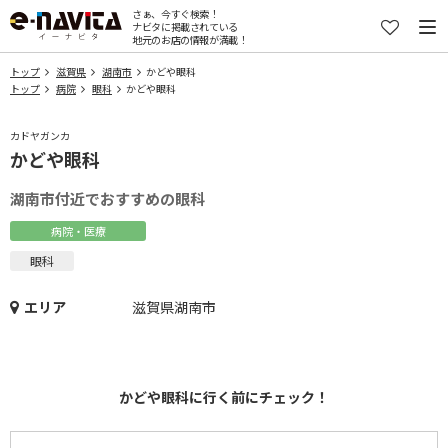
さぁ、今すぐ検索！
ナビタに掲載されている
地元のお店の情報が満載！
トップ
滋賀県
湖南市
かどや眼科
トップ
病院
眼科
かどや眼科
カドヤガンカ
かどや眼科
湖南市付近でおすすめの眼科
病院・医療
眼科
エリア
滋賀県湖南市
かどや眼科に行く前にチェック！