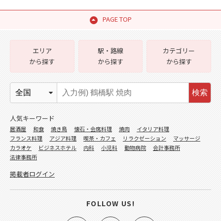
PAGE TOP
エリア
駅・路線
カテゴリー
から探す
から探す
から探す
検索
人気キーワード
居酒屋
和食
焼き鳥
懐石・会席料理
焼肉
イタリア料理
フランス料理
アジア料理
喫茶・カフェ
リラクゼーション
マッサージ
カラオケ
ビジネスホテル
内科
小児科
動物病院
会計事務所
法律事務所
掲載者ログイン
FOLLOW US!