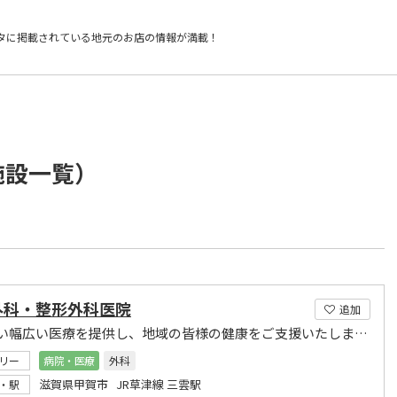
タに掲載されている
地元のお店の情報が満載！
施設一覧）
外科・整形外科医院
追加
質の高い幅広い医療を提供し、地域の皆様の健康をご支援いたします。
リー
病院・医療
外科
滋賀県甲賀市 JR草津線 三雲駅
・駅