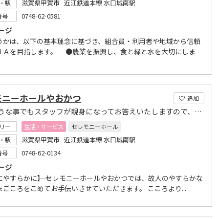
滋賀県甲賀市 近江鉄道本線 水口城南駅
・駅
0748-62-0581
番号
ージ
うかは、以下の基本理念に基づき、組合員・利用者や地域から信頼
ＪＡを目指します。 ●農業を振興し、食と緑と水を大切にしま
モニーホールやおかつ
追加
どのような事でもスタッフが親身になってお答えいたしますので、安心してご相談ください。
リー
生活・サービス
セレモニーホール
滋賀県甲賀市 近江鉄道本線 水口城南駅
・駅
0748-62-0134
番号
ージ
にやすらかに――】 セレモニーホールやおかつでは、故人のやすらかな
まごころをこめてお手伝いさせていただきます。 こころより...