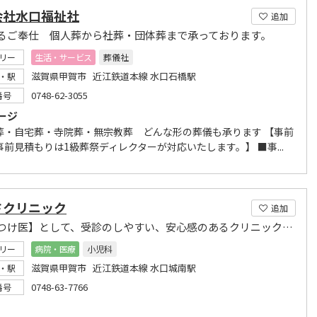
会社水口福祉社
追加
るご奉仕 個人葬から社葬・団体葬まで承っております。
リー
生活・サービス
葬儀社
滋賀県甲賀市 近江鉄道本線 水口石橋駅
・駅
0748-62-3055
番号
ージ
葬・自宅葬・寺院葬・無宗教葬 どんな形の葬儀も承ります 【事前
事前見積もりは1級葬祭ディレクターが対応いたします。】 ■事...
さクリニック
追加
かかりつけ医】として、受診のしやすい、安心感のあるクリニックを目指します。
リー
病院・医療
小児科
滋賀県甲賀市 近江鉄道本線 水口城南駅
・駅
0748-63-7766
番号