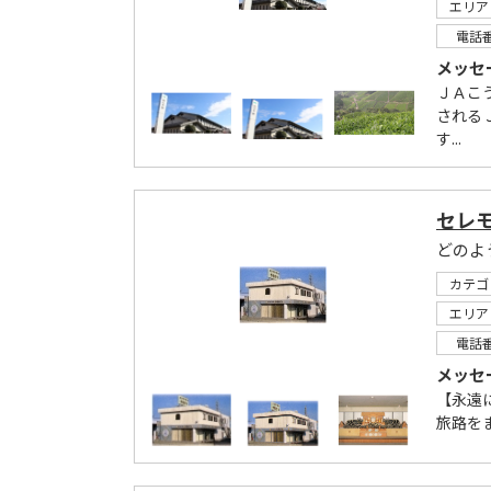
エリア
電話
メッセ
ＪＡこ
される
す...
セレ
カテゴ
エリア
電話
メッセ
【永遠
旅路を