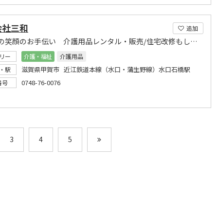
会社三和
追加
あなたの笑顔のお手伝い 介護用品レンタル・販売/住宅改修もしております
リー
介護・福祉
介護用品
滋賀県甲賀市 近江鉄道本線（水口・蒲生野線）水口石橋駅
・駅
0748-76-0076
番号
3
4
5