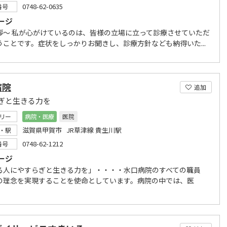
0748-62-0635
番号
ージ
拶～ 私が心がけているのは、皆様の立場に立って診療させていただ
うことです。症状をしっかりお聞きし、診療方針なども納得いた...
病院
追加
ぎと生きる力を
リー
病院・医療
医院
滋賀県甲賀市 JR草津線 貴生川駅
・駅
0748-62-1212
番号
ージ
る人にやすらぎと生きる力を」・・・・水口病院のすべての職員
の理念を実現することを使命としています。病院の中では、医