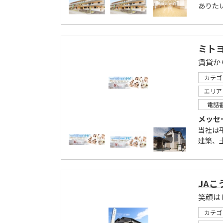
ありた
ミト
賃貸か
カテゴ
エリア
電話
メッセ
当社は
建築、
JAこ
笑顔は
カテゴ