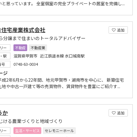
いと思っています。 全室個室の完全プライベートの居室を完備し...
ヨ住宅産業株式会社
追加
ら分譲まで住まいのトータルアドバイザー
リー
不動産
不動産業
滋賀県甲賀市 近江鉄道本線 水口城南駅
・駅
0748-63-0034
番号
ージ
平成2年6月から22年間、地元甲賀市・湖南市を中心に、 新築住宅
土地や中古一戸建て等の売買物件、賃貸物件を豊富にご紹介す...
うか
追加
じける農業づくりと地域づくり
リー
生活・サービス
セレモニーホール