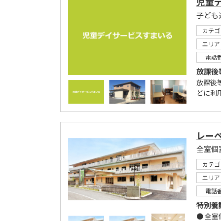
児童
カテゴ
エリア
電話
放課後
放課後
どに利用
レー
カテゴ
エリア
電話
特別養
● 全