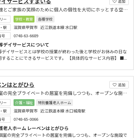
デイサービスすまいる
追加
子ども達とご家族の笑顔のために個人の個性を大切にホッとする空間をご提供
リー
学校・教育
各種学校
滋賀県甲賀市 近江鉄道本線 水口駅
・駅
0748-63-6689
番号
等デイサービスについて
等デイサービスとは学校の授業が終わった後と学校がお休みの日な
することにできるサービスです。 【具体的なサービス内容】 ■...
ベンはとがひら
追加
全室個室の完全プライベートの居室を完備しつつも、オープンな施設でありたいと思っています。
リー
介護・福祉
特別養護老人ホーム
滋賀県甲賀市 近江鉄道本線 水口城南駅
・駅
0748-65-0066
番号
護老人ホーム レーベンはとがひら
室個室の完全プライベートの居室を完備しつつも、オープンな施設で