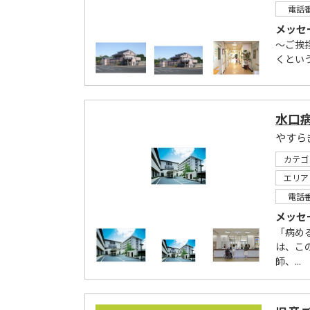
電話
メッセ
～ご挨
くとい
水口
やすら
カテゴ
エリア
電話
メッセ
「病め
は、こ
師、...