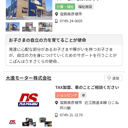
介護・福祉
福祉施設
滋賀県彦根市
0749-24-0035
お子さまの自立の力を育てることが使命
発達に心配な部分があるお子さまや障がいを持つお子さま
が、自立の力を身につけていくためのサポートを行うことが
こぱんはうすさくらの使命...
大進モーター株式会社
追加
TAX加盟、車のことご相談ください
ショッピング
車
滋賀県彦根市 近江鉄道本線 ひこね
芹川駅
0749-21-2170