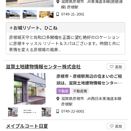
滋賀県彦根市 JR東海道本線(琵琶湖
線) 彦根駅
0749-21-2001
＋お城リゾート、ひこね
彦根城天守と佐和口多聞櫓を正面に望む絶好のロケーション
に彦根キャッスル リゾート＆スパはございます。時間と共に
表情を変える彦根城の風景...
滋賀土地建物情報センター株式会社
追加
彦根市・彦根駅周辺の住まいのご相
談は、滋賀土地建物情報センター株
式会社へ
不動産
不動産業
滋賀県彦根市 JR西日本東海道本線
彦根駅
0749-22-6001
メイプルコート日夏
追加