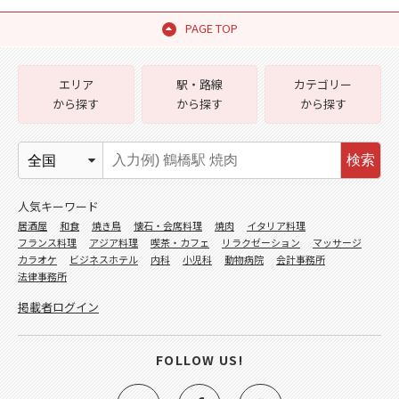
PAGE TOP
エリア
駅・路線
カテゴリー
から探す
から探す
から探す
検索
人気キーワード
居酒屋
和食
焼き鳥
懐石・会席料理
焼肉
イタリア料理
フランス料理
アジア料理
喫茶・カフェ
リラクゼーション
マッサージ
カラオケ
ビジネスホテル
内科
小児科
動物病院
会計事務所
法律事務所
掲載者ログイン
FOLLOW US!