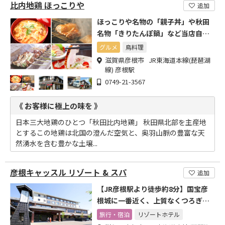
比内地鶏 ほっこりや
追加
ほっこりや名物の「親子丼」や秋田
名物「きりたんぽ鍋」など当店自慢
のお料理をお楽しみ下さい
グルメ
鳥料理
滋賀県彦根市 JR東海道本線(琵琶湖
線) 彦根駅
0749-21-3567
《 お客様に極上の味を 》
日本三大地鶏のひとつ「秋田比内地鶏」 秋田県北部を主産地
とするこの地鶏は北国の澄んだ空気と、奥羽山脈の豊富な天
然湧水を含む豊かな土壌...
彦根キャッスル リゾート & スパ
追加
【JR彦根駅より徒歩約8分】国宝彦
根城に一番近く、上質なくつろぎを
演出するお城下ホテル
旅行・宿泊
リゾートホテル