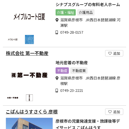
シナプスグループの有料老人ホーム
介護・福祉
介護用品
滋賀県彦根市 JR西日本琵琶湖線 河
瀬駅
0749-28-0157
株式会社 第一不動産
追加
地元密着の不動産
不動産
不動産業
滋賀県彦根市 JR西日本琵琶湖線 彦
根駅
0749-23-2221
こぱんはうすさくら 彦根
追加
彦根市の児童発達支援・放課後等デ
イサービス こぱんはうす