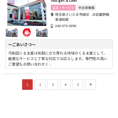
You get a CAR!
生活・サービス
中古車情報
埼玉県さいたま市緑区 JR武蔵野線
東浦和駅
048-679-9696
～ごあいさつ～
弓削田くるま屋は気軽に立ち寄れる地域のくるま屋として、
最適なサービスと丁寧な対応でお応えします。専門性の高い
ご要望もお問い合わせく...
1
2
3
4
5