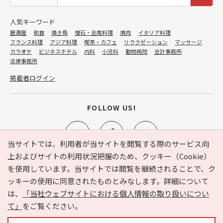
人気キーワード
居酒屋
和食
焼き鳥
懐石・会席料理
焼肉
イタリア料理
フランス料理
アジア料理
喫茶・カフェ
リラクゼーション
マッサージ
カラオケ
ビジネスホテル
内科
小児科
動物病院
会計事務所
法律事務所
掲載者ログイン
FOLLOW US!
当サイトでは、利用者が当サイトを閲覧する際のサービス向
上およびサイトの利用状況把握のため、クッキー（Cookie）
を使用しています。当サイトでは閲覧を継続されることで、ク
e-NAVITA（イーナビタ）とは？
お気に入り
ヘルプ
ッキーの使用に同意されたものとみなします。詳細について
利用規約
個人情報の取り扱いについて
運営会社
は、
「当社ウェブサイトにおける個人情報の取り扱いについ
サイトマップ
広告掲載に関するお問い合わせ
て」
をご覧ください。
サイトの内容に関するお問い合わせ