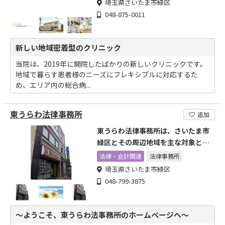
埼玉県さいたま市緑区
048-875-0011
新しい地域密着型のクリニック
当院は、2019年に開院したばかりの新しいクリニックです。
地域で暮らす患者様のニーズにフレキシブルに対応するた
め、エリア内の総合病...
東うらわ法律事務所
追加
東うらわ法律事務所は、さいたま市
緑区とその周辺地域を主な対象とす
る市民の法律事務所です。
法律・会計関連
法律事務所
埼玉県さいたま市緑区
048-799-3875
～ようこそ、東うらわ法事務所のホームページへ～