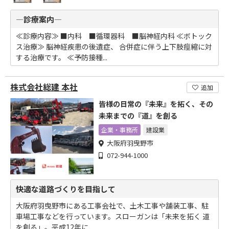
―診療案内―
≪診療内容≫ ■内科 ■循環器科 ■脳神経内科 ≪ボトック
ス治療≫ 脳神経疾患の後遺症、 合併症に伴う上下肢痙縮に対
する治療です。 ≪予防接種...
株式会社総建 本社
追加
皆様の日常の『未来』を拓く、その
未来までの『道』を創る
企業・事務所
建設業
大阪府羽曳野市
072-944-1000
快適な道路づくりを目指して
大阪府羽曳野市にある工事会社で、土木工事や舗装工事、駐
車場工事などを行っています。スローガンは「未来を拓く 道
を創る」。平成12年に...