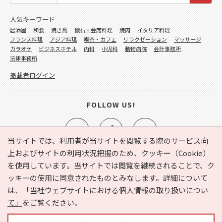
人気キーワード
居酒屋
和食
焼き鳥
懐石・会席料理
焼肉
イタリア料理
フランス料理
アジア料理
喫茶・カフェ
リラクゼーション
マッサージ
カラオケ
ビジネスホテル
内科
小児科
動物病院
会計事務所
法律事務所
掲載者ログイン
FOLLOW US!
当サイトでは、利用者が当サイトを閲覧する際のサービス向
上およびサイトの利用状況把握のため、クッキー（Cookie）
を使用しています。当サイトでは閲覧を継続されることで、ク
e-NAVITA（イーナビタ）とは？
お気に入り
ヘルプ
ッキーの使用に同意されたものとみなします。詳細について
利用規約
個人情報の取り扱いについて
運営会社
は、
「当社ウェブサイトにおける個人情報の取り扱いについ
サイトマップ
広告掲載に関するお問い合わせ
て」
をご覧ください。
サイトの内容に関するお問い合わせ