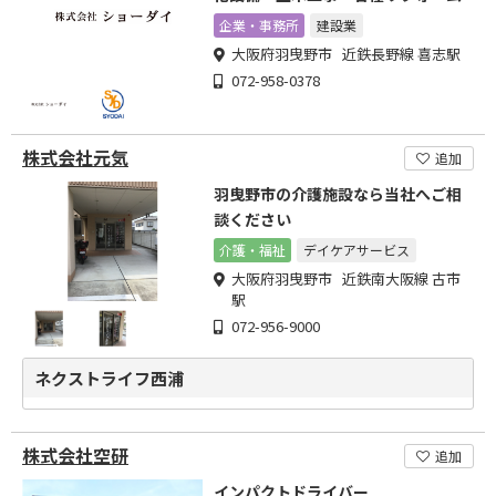
企業・事務所
建設業
大阪府羽曳野市 近鉄長野線 喜志駅
072-958-0378
株式会社元気
追加
羽曳野市の介護施設なら当社へご相
談ください
介護・福祉
デイケアサービス
大阪府羽曳野市 近鉄南大阪線 古市
駅
072-956-9000
ネクストライフ西浦
株式会社空研
追加
インパクトドライバー