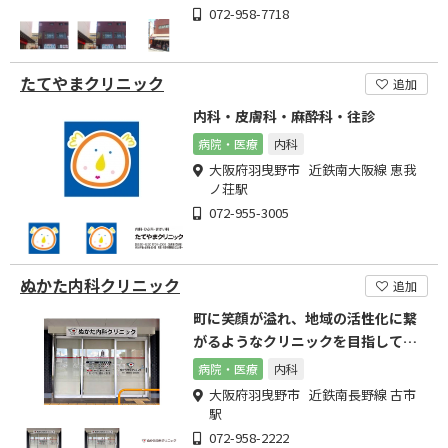
072-958-7718
たてやまクリニック
追加
内科・皮膚科・麻酔科・往診
病院・医療
内科
大阪府羽曳野市 近鉄南大阪線 恵我
ノ荘駅
072-955-3005
ぬかた内科クリニック
追加
町に笑顔が溢れ、地域の活性化に繋
がるようなクリニックを目指してい
ます。
病院・医療
内科
大阪府羽曳野市 近鉄南長野線 古市
駅
072-958-2222