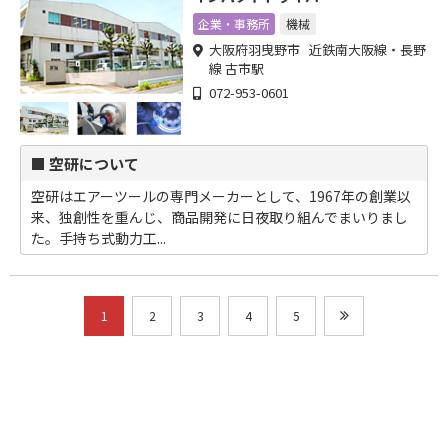
企業・事務所
機械
大阪府羽曳野市 近鉄南大阪線・長野
線 古市駅
072-953-0601
■ 空研について
空研はエアーツールの専門メーカーとして、1967年の創業以
来、独創性を重んじ、商品開発に日夜取り組んでまいりまし
た。手持ち式動力工...
1
2
3
4
5