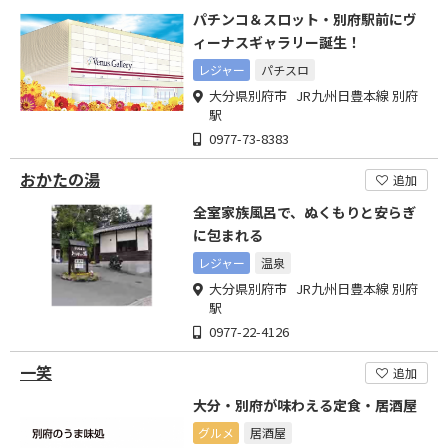
パチンコ＆スロット・別府駅前にヴ
ィーナスギャラリー誕生！
レジャー
パチスロ
大分県別府市 JR九州日豊本線 別府
駅
0977-73-8383
おかたの湯
追加
全室家族風呂で、ぬくもりと安らぎ
に包まれる
レジャー
温泉
大分県別府市 JR九州日豊本線 別府
駅
0977-22-4126
一笑
追加
大分・別府が味わえる定食・居酒屋
グルメ
居酒屋