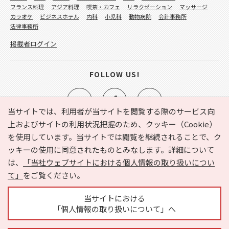
フランス料理
アジア料理
喫茶・カフェ
リラクゼーション
マッサージ
カラオケ
ビジネスホテル
内科
小児科
動物病院
会計事務所
法律事務所
掲載者ログイン
FOLLOW US!
当サイトでは、利用者が当サイトを閲覧する際のサービス向
上およびサイトの利用状況把握のため、クッキー（Cookie）
を使用しています。当サイトでは閲覧を継続されることで、ク
e-NAVITA（イーナビタ）とは？
お気に入り
ヘルプ
ッキーの使用に同意されたものとみなします。詳細について
利用規約
個人情報の取り扱いについて
運営会社
は、
「当社ウェブサイトにおける個人情報の取り扱いについ
サイトマップ
広告掲載に関するお問い合わせ
て」
をご覧ください。
サイトの内容に関するお問い合わせ
当サイトにおける
「個人情報の取り扱いについて」へ