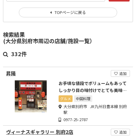
TOPページに戻る
検索結果
(大分県別府市周辺の店舗/施設一覧）
332件
昇陽
追加
お手頃な値段でボリュームもあって
しっかり目の味付けでとても美味し
いです
グルメ
中国料理
大分県別府市 JR九州日豊本線 別府
駅
0977-25-2787
ヴィーナスギャラリー 別府2店
追加