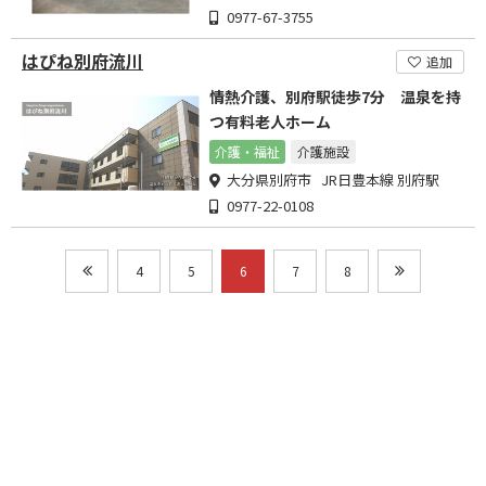
0977-67-3755
はぴね別府流川
追加
情熱介護、別府駅徒歩7分 温泉を持
つ有料老人ホーム
介護・福祉
介護施設
大分県別府市 JR日豊本線 別府駅
0977-22-0108
4
5
6
7
8