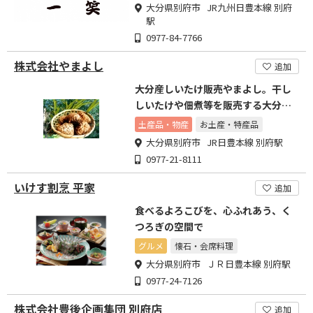
大分県別府市 JR九州日豊本線 別府
駅
0977-84-7766
株式会社やまよし
追加
大分産しいたけ販売やまよし。干し
しいたけや佃煮等を販売する大分椎
茸の専門店です。
土産品・物産
お土産・特産品
大分県別府市 JR日豊本線 別府駅
0977-21-8111
いけす割烹 平家
追加
食べるよろこびを、心ふれあう、く
つろぎの空間で
グルメ
懐石・会席料理
大分県別府市 ＪＲ日豊本線 別府駅
0977-24-7126
株式会社豊後企画集団 別府店
追加