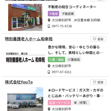
不動産の総合コーディネーター
不動産
不動産業
大分県別府市 JR日豊本線 別府駅
0977-75-6728
特別養護老人ホーム和幸苑
追加
豊かな環境、安心・ゆとりの暮ら
し、そして、素晴らしい仲間との出
逢い・・・
介護・福祉
介護施設
大分県別府市
0977-67-6211
株式会社YouTo
追加
★ロードサービス：ガス欠・カギの
とじ込め・バッテリーあがり・事
故・故障
生活・サービス
車（修理）
大分県別府市